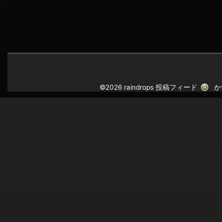
©2026 raindrops
投稿フィード
か