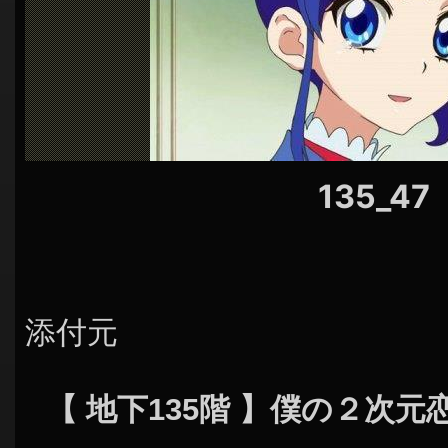
シ
ョ
ン
135_47
添付元
【 地下135階 】僕の２次