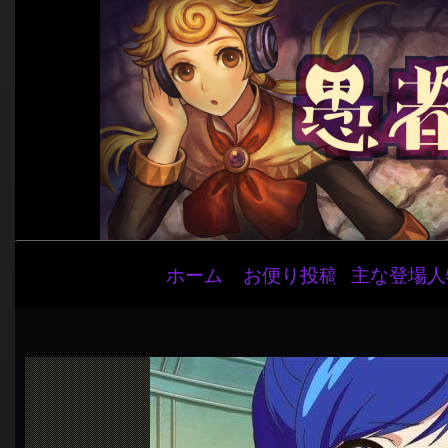
メ
ホーム
お便り投稿
主な登場人
イ
ン
ナ
ビ
ゲ
ー