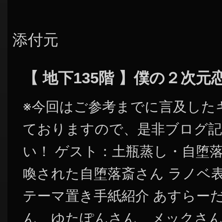
添付元
【 地下135階 】僕の２次
※今回はご参考までに言及した
ておりますので、是非ブログ記
い！ ゲスト：土瓶蒸し・自堕落
喚された自堕落斎さん ラノベ
テーマ置き手紙紹介 あすらー
ん ゆたぽんさん メックさん