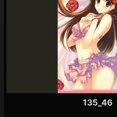
シ
ョ
ン
135_46