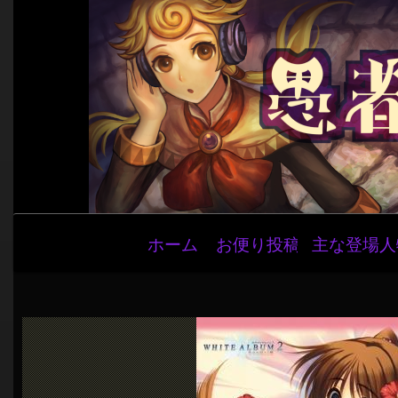
メ
ホーム
お便り投稿
主な登場人
イ
ン
ナ
ビ
ゲ
ー