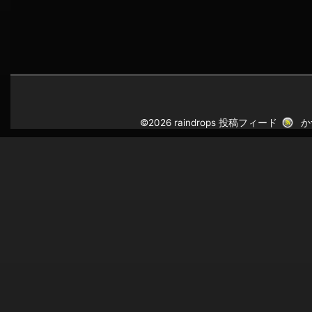
©2026 raindrops
投稿フィード
か