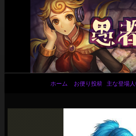
メ
ホーム
お便り投稿
主な登場人
イ
ン
ナ
ビ
ゲ
ー