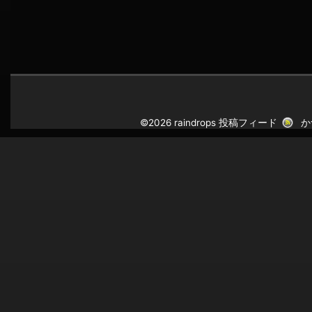
©2026 raindrops
投稿フィード
か