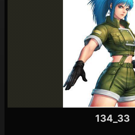
シ
ョ
ン
134_33