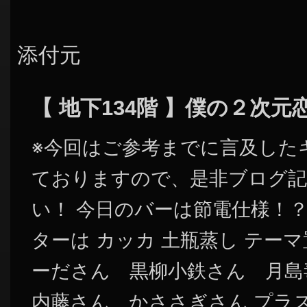
添付元
【 地下134階 】僕の２次
※今回はご参考までに言及した
ておりますので、是非ブログ記
い！ 今日のバーは節電仕様！？
ターは カッカ 土瓶蒸し テー
ーださん 黒柳小鉄さん 月島
内藤さん かささぎさん プラ