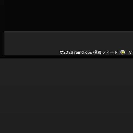
©2026 raindrops
投稿フィード
か