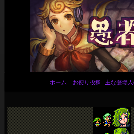
メ
ホーム
お便り投稿
主な登場人
イ
ン
ナ
ビ
ゲ
ー