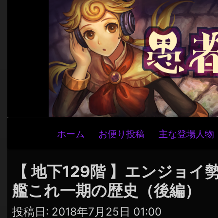
メ
ホーム
お便り投稿
主な登場人物
イ
ン
ナ
【 地下129階 】エンジョ
ビ
艦これ一期の歴史（後編）
ゲ
ー
投稿日:
2018年7月25日 01:00