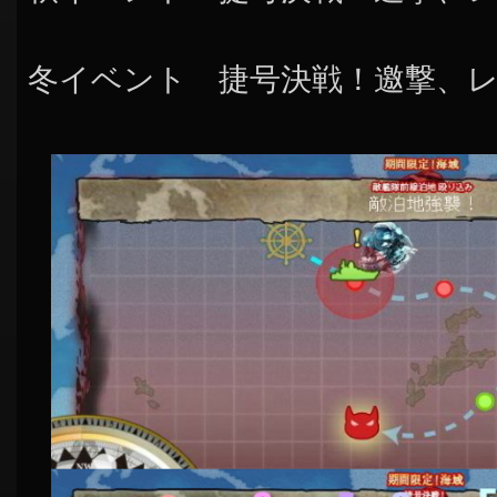
冬イベント 捷号決戦！邀撃、レ