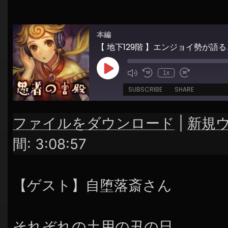
シ
ョ
本編
ン
Play
1x
Episode
SUBSCRIBE
SHARE
ファイルをダウンロード
|
新規
SHARE
RSS FEED
間: 3:08:57
LINK
EMBED
【ゲスト】自堕落斎さん
それぞれの土用の丑の日