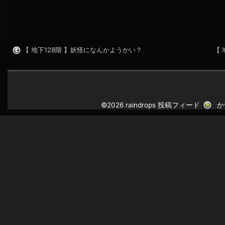
【 地下128階 】妖怪になんかようかい？
【
©2026 raindrops
投稿フィード
か