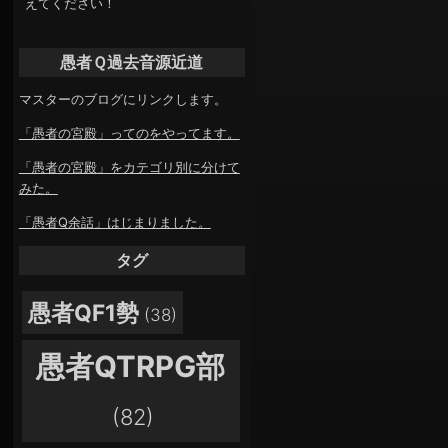
えてください！
愚者Ｑ過去音源近道
マスターのブログにリンクします。
「愚者の宮殿」ってのをやってます。
「愚者の宮殿」をカテゴリ別に分けて
みた。
「愚者Q余話」はじまりました。
タグ
愚者QF1勢
(38)
愚者QTRPG部
(82)