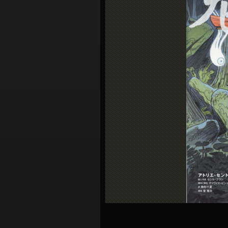
シ
ョ
ン