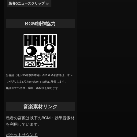
愚者Qニュースクリップ
(9)
BGM制作協力
当番組（地下95階以降本編）のＢＧＭ著作権は、すべ
てHARUおよびChameleon studioに帰属します。
無許可での使用・編集・再配信を禁じます。
音楽素材リンク
愚者の宮殿は以下のBGM・効果音素材
を利用しています。
ポケットサウンド