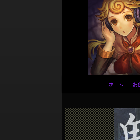
メ
ホーム
お
イ
ン
ナ
ビ
ゲ
ー