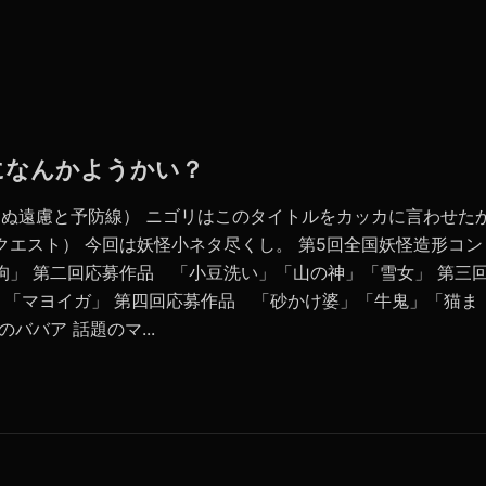
怪になんかようかい？
いらぬ遠慮と予防線） ニゴリはこのタイトルをカッカに言わせた
クエスト） 今回は妖怪小ネタ尽くし。 第5回全国妖怪造形コン
狗」 第二回応募作品 「小豆洗い」「山の神」「雪女」 第三
」「マヨイガ」 第四回応募作品 「砂かけ婆」「牛鬼」「猫ま
ババア 話題のマ...