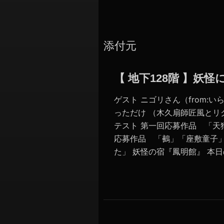
添付元
【 地下128階 】妖
ゲスト ニゴリさん（from:
っただけ （木久扇師匠風とリ
テスト 第一回応募作品 「天
応募作品 「鵺」「座敷童子
た」 妖怪の宿『鳳明館』 本日の