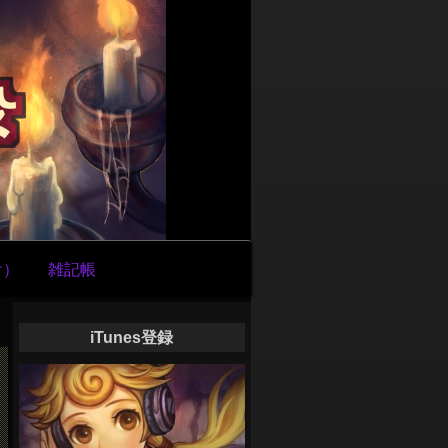
け）
雑記帳
iTunes登録