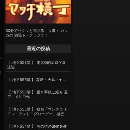
30分でサクッと聞ける、大将・ カッ
カの 酒場トークラジオ！
最近の投稿
か
【 地下558階 】 愚者Q的エロゲ衰
退論
回
【 地下557階 】 攻殻・天幕・ヤニ
【 地下556階 】 置き手紙ご紹介 夏
アニメ注目作
【 地下555階 】 映画「マンダロリ
アン・アンド・グローグー」感想
【 地下554階 】 あの頃のSNKを教