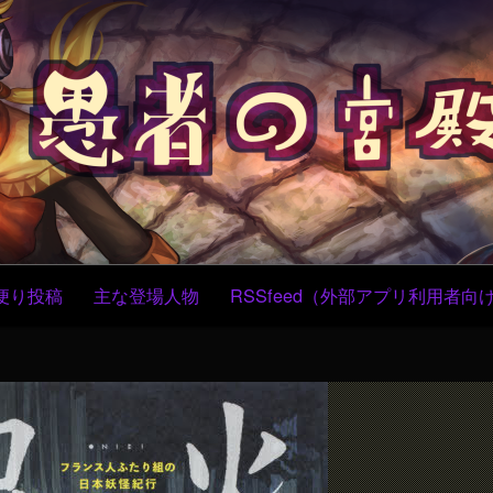
コ
ン
テ
ン
ツ
へ
ス
キ
ッ
プ
便り投稿
主な登場人物
RSSfeed（外部アプリ利用者向