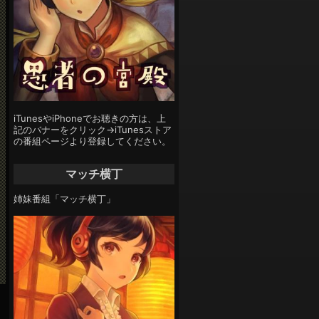
iTunesやiPhoneでお聴きの方は、上
記のバナーをクリック→iTunesストア
の番組ページより登録してください。
マッチ横丁
姉妹番組「マッチ横丁」