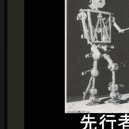
シ
ョ
ン