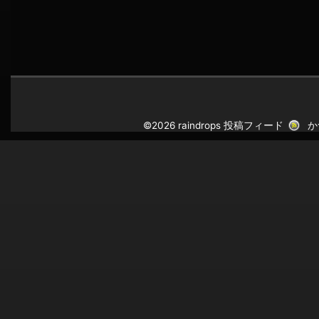
©2026 raindrops
投稿フィード
か