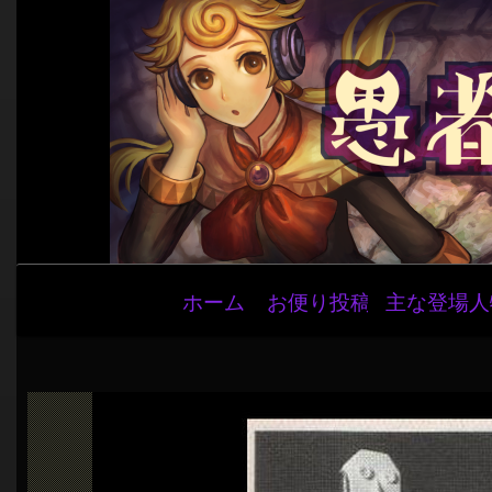
メ
ホーム
お便り投稿
主な登場人
イ
ン
ナ
ビ
ゲ
ー