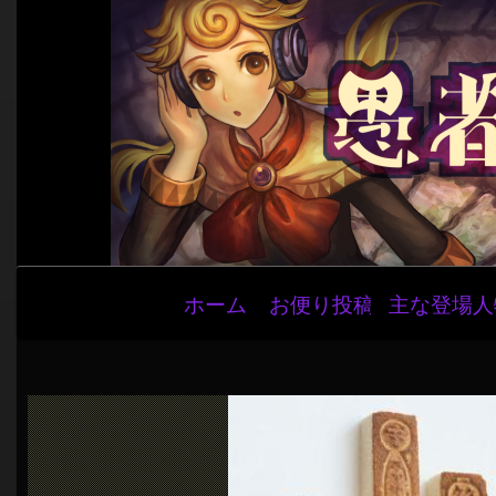
メ
ホーム
お便り投稿
主な登場人
イ
ン
ナ
ビ
ゲ
ー