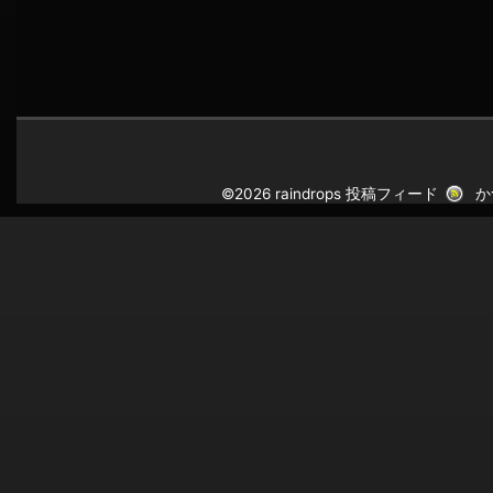
©2026 raindrops
投稿フィード
か