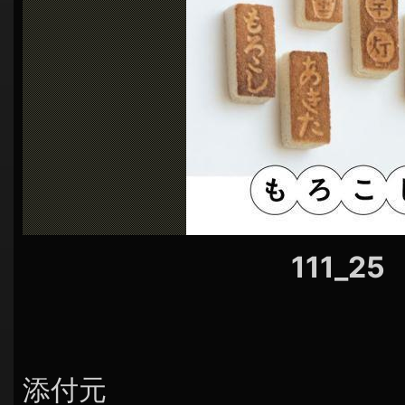
シ
ョ
ン
111_25
添付元