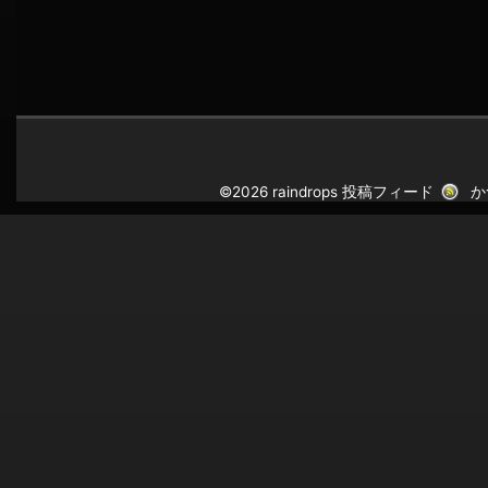
©2026 raindrops
投稿フィード
か