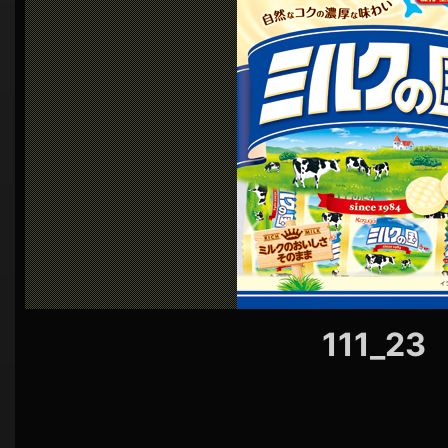
シ
ョ
ン
111_23