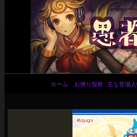
メ
ホーム
お便り投稿
主な登場人
イ
ン
ナ
ビ
ゲ
ー