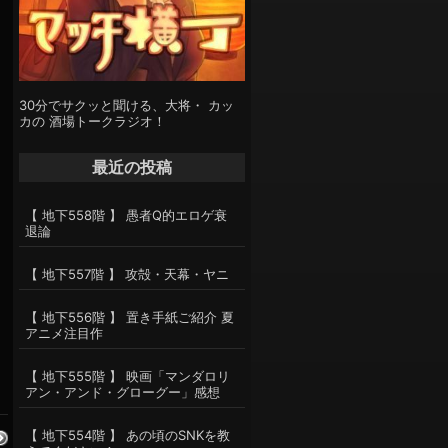
30分でサクッと聞ける、大将・ カッ
カの 酒場トークラジオ！
最近の投稿
【 地下558階 】 愚者Q的エロゲ衰
退論
【 地下557階 】 攻殻・天幕・ヤニ
【 地下556階 】 置き手紙ご紹介 夏
アニメ注目作
【 地下555階 】 映画「マンダロリ
アン・アンド・グローグー」感想
【 地下554階 】 あの頃のSNKを教