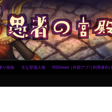
コ
ン
テ
ン
ツ
へ
ス
キ
ッ
プ
便り投稿
主な登場人物
RSSfeed（外部アプリ利用者向