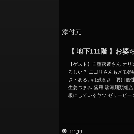
添付元
【 地下111階 】
【ゲスト】自堕落斎さん オリ
ろしい？ ニゴリさんもメモ参
さ・あるいは残念さ 要は個性
生姜つまみ 落雁 駿河麺類組
板にしているヤツ ゼリービーンズ
111_19