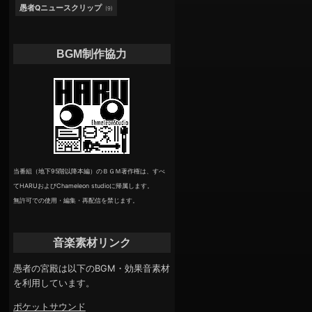
愚者Qニュースクリップ
(9)
BGM制作協力
当番組（地下95階以降本編）のＢＧＭ著作権は、すべ
てHARUおよびChameleon studioに帰属します。
無許可での使用・編集・再配信を禁じます。
音楽素材リンク
愚者の宮殿は以下のBGM・効果音素材
を利用しています。
ポケットサウンド