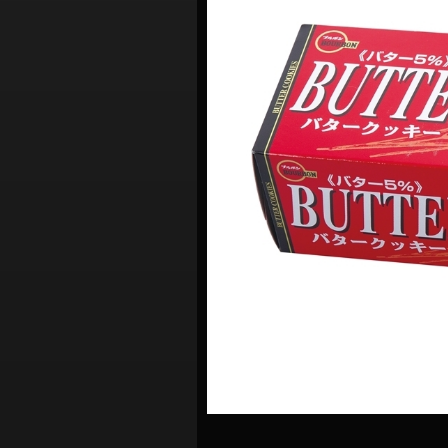
シ
ョ
ン