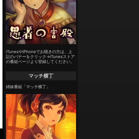
iTunesやiPhoneでお聴きの方は、上
記のバナーをクリック→iTunesストア
の番組ページより登録してください。
マッチ横丁
姉妹番組「マッチ横丁」