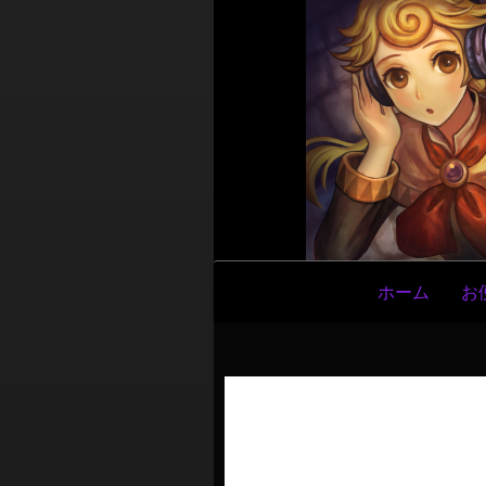
メ
ホーム
お
イ
ン
ナ
ビ
ゲ
ー