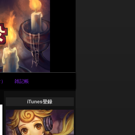
け）
雑記帳
iTunes登録