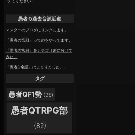
えてください！
愚者Ｑ過去音源近道
マスターのブログにリンクします。
「愚者の宮殿」ってのをやってます。
「愚者の宮殿」をカテゴリ別に分けて
みた。
「愚者Q余話」はじまりました。
タグ
愚者QF1勢
(38)
愚者QTRPG部
(82)