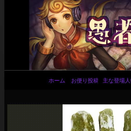
メ
ホーム
お便り投稿
主な登場人
イ
ン
ナ
ビ
ゲ
ー