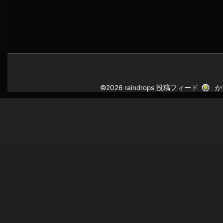
©2026 raindrops
投稿フィード
か