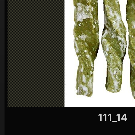
シ
ョ
ン
111_14