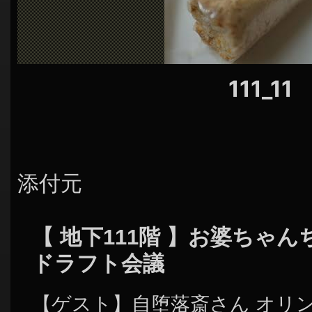
シ
ョ
ン
111_11
添付元
【 地下111階 】お婆ちゃ
ドラフト会議
【ゲスト】自堕落斎さん オリ