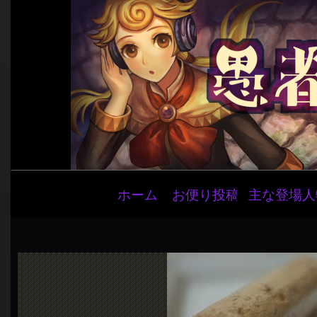
メ
ホーム
お便り投稿
主な登場人
イ
ン
ナ
ビ
ゲ
ー