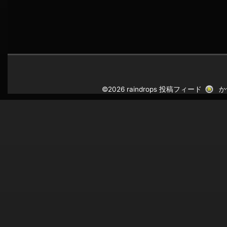
©2026 raindrops
投稿フィード
か