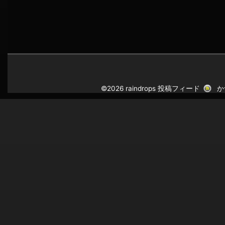
©2026 raindrops
投稿フィード
か