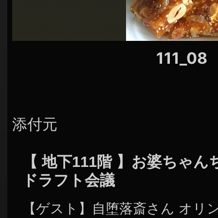
シ
ョ
ン
111_08
添付元
【 地下111階 】お婆ちゃ
ドラフト会議
【ゲスト】自堕落斎さん オリ