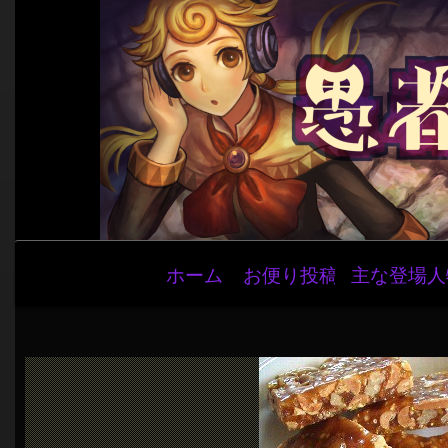
メ
ホーム
お便り投稿
主な登場人
イ
ン
ナ
ビ
ゲ
ー