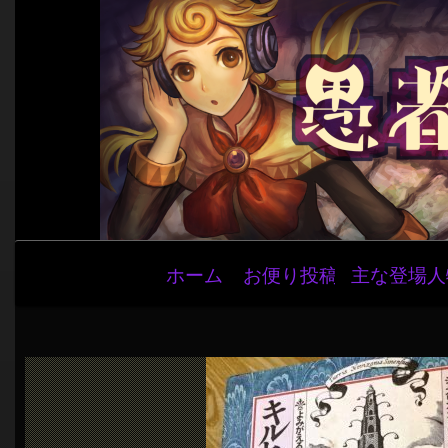
メ
ホーム
お便り投稿
主な登場人
イ
ン
ナ
ビ
ゲ
ー