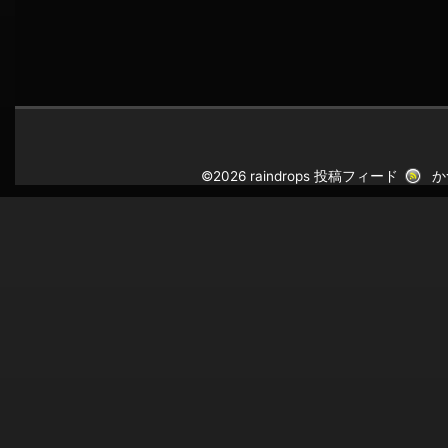
©2026 raindrops
投稿フィード
か