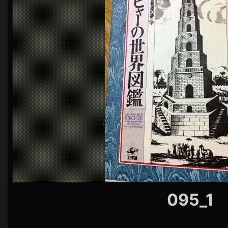
シ
ョ
ン
095_1