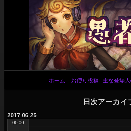
メ
ホーム
お便り投稿
主な登場人
イ
ン
ナ
日次アーカイ
ビ
2017
06
25
ゲ
00:00
ー