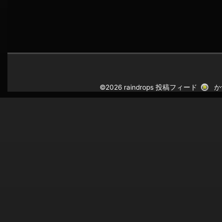
©2026 raindrops
投稿フィード
か