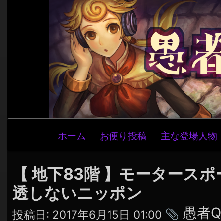
メ
ホーム
お便り投稿
主な登場人物
イ
ン
ナ
【 地下83階 】モータース
ビ
透しないニッポン
ゲ
タ
愚者Q
ー
投稿日:
2017年6月15日 01:00