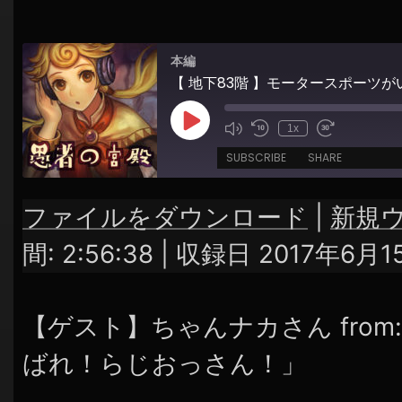
グ
シ
ョ
本編
ン
【 地下83階 】モータースポーツ
Play
1x
Episode
SUBSCRIBE
SHARE
ファイルをダウンロード
|
新規
SHARE
RSS FEED
間: 2:56:38
|
収録日 2017年6月1
LINK
EMBED
【ゲスト】ちゃんナカさん fro
ばれ！らじおっさん！」