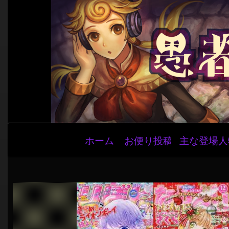
メ
ホーム
お便り投稿
主な登場人
イ
ン
ナ
ビ
ゲ
ー