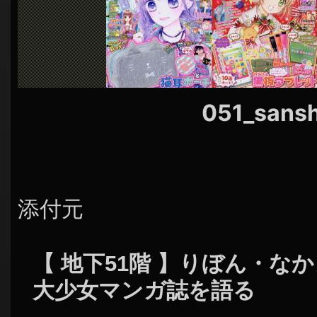
シ
ョ
ン
051_sansh
添付元
【 地下51階 】りぼん・な
大少女マンガ誌を語る