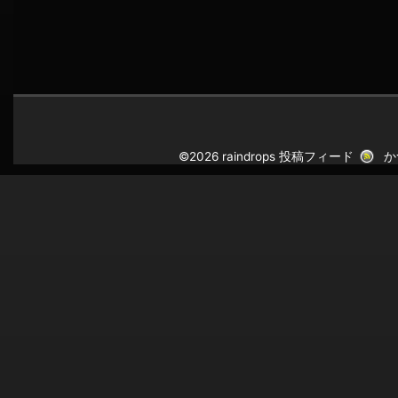
©2026 raindrops
投稿フィード
か