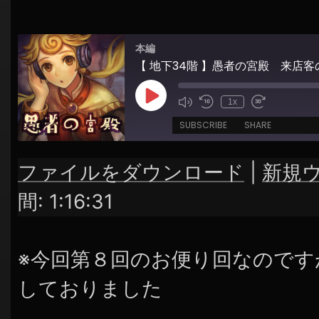
シ
ョ
本編
ン
【 地下34階 】愚者の宮殿 来店
Play
1x
Episode
SUBSCRIBE
SHARE
ファイルをダウンロード
|
新規
SHARE
RSS FEED
間: 1:16:31
LINK
EMBED
※今回第８回のお便り回なのです
しておりました