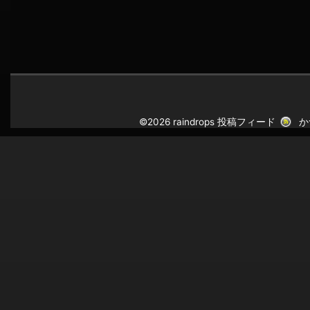
©2026 raindrops
投稿フィード
か