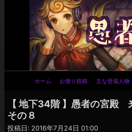
メ
ホーム
お便り投稿
主な登場人物
イ
ン
ナ
【 地下34階 】愚者の宮殿
ビ
その８
ゲ
ー
投稿日:
2016年7月24日 01:00