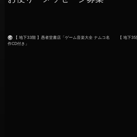
【 地下33階 】愚者堂書店「ゲーム音楽大全 ナムコ名
【 地下
作CD付き」