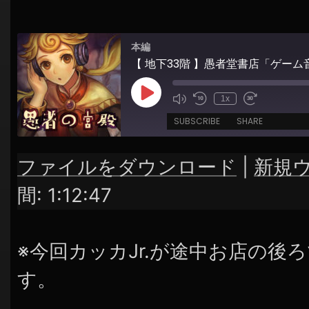
シ
ョ
本編
ン
【 地下33階 】愚者堂書店「ゲーム
Play
1x
Episode
SUBSCRIBE
SHARE
ファイルをダウンロード
|
新規
SHARE
RSS FEED
間: 1:12:47
LINK
EMBED
※今回カッカJr.が途中お店の後
す。