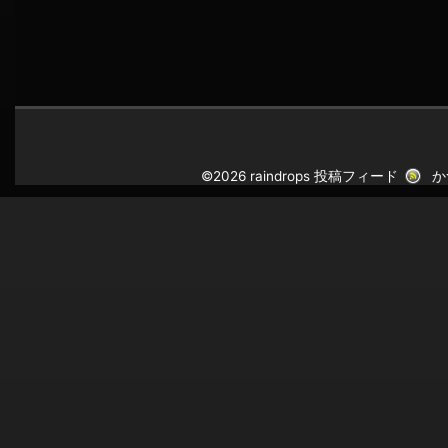
©2026 raindrops
投稿フィード
か