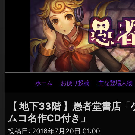
メ
ホーム
お便り投稿
主な登場人物
イ
ン
ナ
【 地下33階 】愚者堂書店「
ビ
ムコ名作CD付き」
ゲ
ー
投稿日:
2016年7月20日 01:00