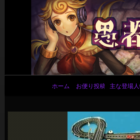
メ
ホーム
お便り投稿
主な登場人
イ
ン
ナ
ビ
ゲ
ー