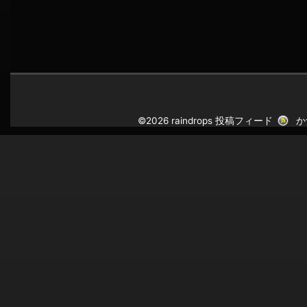
©2026 raindrops
投稿フィード
か