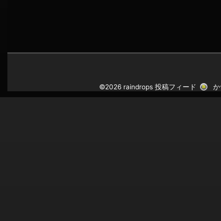
©2026 raindrops
投稿フィード
か