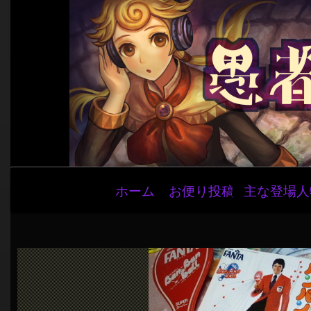
メ
ホーム
お便り投稿
主な登場人
イ
ン
ナ
ビ
ゲ
ー