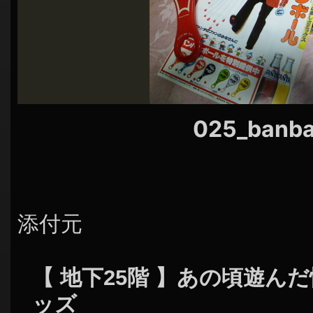
シ
ョ
ン
025_banb
添付元
【 地下25階 】あの頃遊ん
ッズ