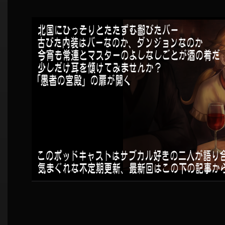
シ
ョ
ン