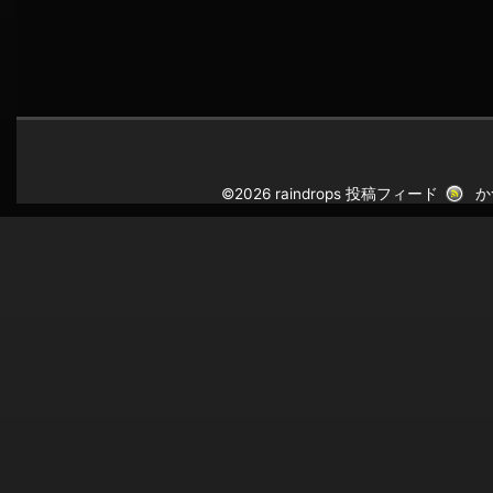
©2026 raindrops
投稿フィード
か