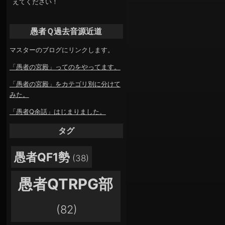
えてください！
愚者Ｑ過去音源近道
マスターのブログにリンクします。
「愚者の宮殿」ってのをやってます。
「愚者の宮殿」をカテゴリ別に分けて
みた。
「愚者Q余話」はじまりました。
タグ
愚者QF1勢
(38)
愚者QTRPG部
(82)