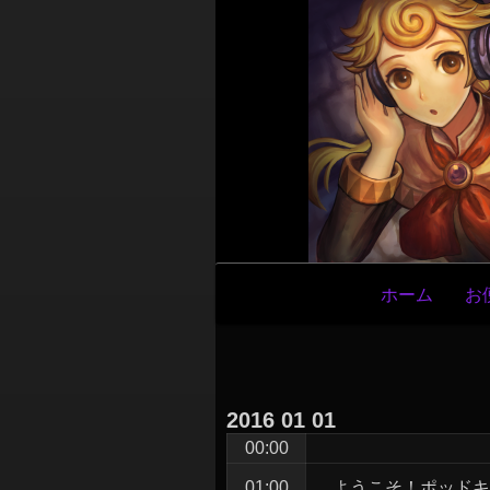
メ
ホーム
お
イ
ン
ナ
ビ
2016
01
01
ゲ
00:00
ー
ようこそ！ポッドキ
01:00