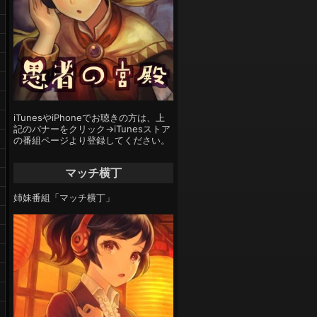
iTunesやiPhoneでお聴きの方は、上
記のバナーをクリック→iTunesストア
の番組ページより登録してください。
マッチ横丁
姉妹番組「マッチ横丁」