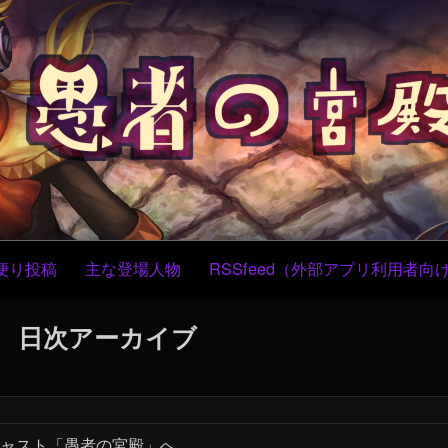
コ
Skip
Skip
Skip
Skip
Skip
Skip
Skip
Skip
Skip
Skip
ン
to
to
to
to
to
to
to
to
to
to
テ
CUSTOM_HTML-
CUSTOM_HTML-
RECENT-
TEXT-
BLOCK-
BLOCK-
BLOCK-
TEXT-
TEXT-
BLOCK-
ン
4
3
POSTS-
5
4
5
3
3
9
7
ツ
2
へ
ス
キ
ッ
プ
便り投稿
主な登場人物
RSSfeed（外部アプリ利用者向
日次アーカイブ
ャスト「愚者の宮殿」へ