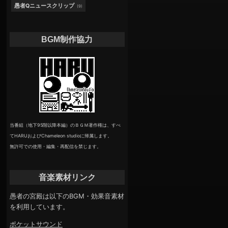
愚者Qニュースクリップ
(9)
BGM制作協力
当番組（地下95階以降本編）のＢＧＭ著作権は、すべ
てHARUおよびChameleon studioに帰属します。
無許可での使用・編集・再配信を禁じます。
音楽素材リンク
愚者の宮殿は以下のBGM・効果音素材
を利用しています。
ポケットサウンド