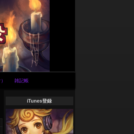
け）
雑記帳
iTunes登録