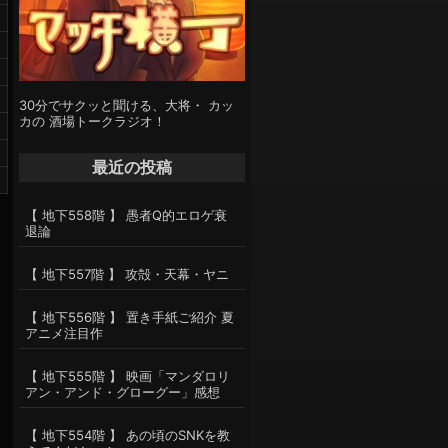
30分でサクッと聞ける、大将・ カッ
カの 酒場トークラジオ！
最近の投稿
【 地下558階 】 愚者Q的エロゲ衰
退論
【 地下557階 】 攻殻・天幕・ヤニ
【 地下556階 】 置き手紙ご紹介 夏
アニメ注目作
【 地下555階 】 映画「マンダロリ
アン・アンド・グローグー」感想
【 地下554階 】 あの頃のSNKを教