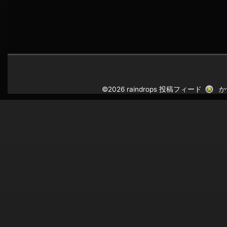
©2026 raindrops
投稿フィード
か