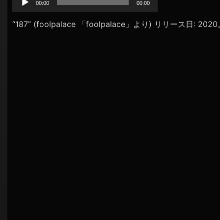
プ
00:00
00:00
シ
レ
ョ
ー
“187” (foolpalace 「foolpalace」より) リリース日: 20
ヤ
ン
ー