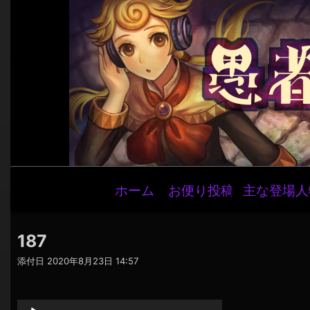
メ
ホーム
お便り投稿
主な登場人
イ
ン
ナ
187
ビ
添付日
2020年8月23日 14:57
ゲ
音
ー
声