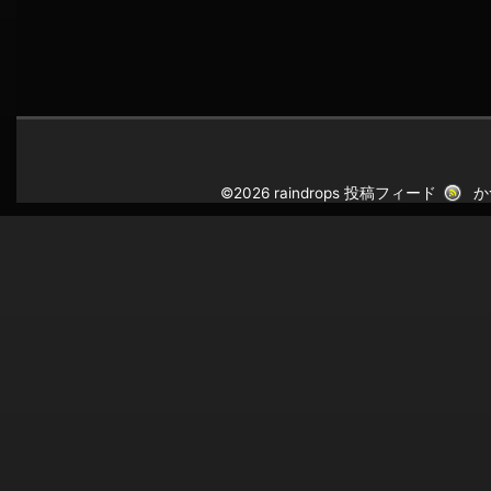
©2026 raindrops
投稿フィード
か