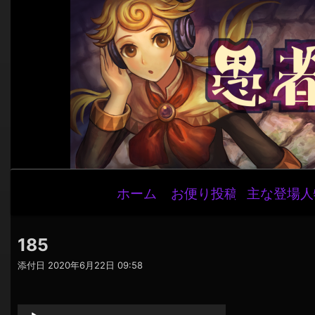
メ
ホーム
お便り投稿
主な登場人
イ
ン
ナ
185
ビ
添付日
2020年6月22日 09:58
ゲ
音
ー
声