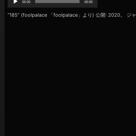
プ
00:00
00:00
シ
レ
ョ
ー
“185” (foolpalace 「foolpalace」より) 公開: 2020。 ジ
ヤ
ン
ー