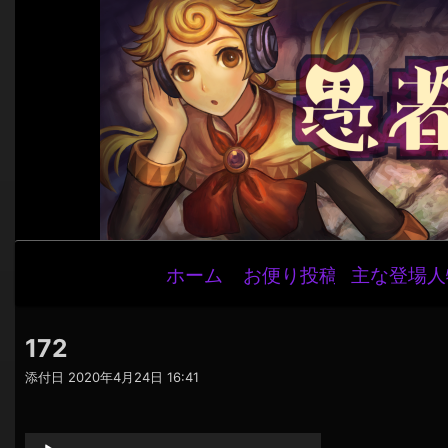
メ
ホーム
お便り投稿
主な登場人
イ
ン
ナ
172
ビ
添付日
2020年4月24日 16:41
ゲ
音
ー
声