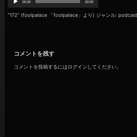
プ
00:00
00:00
シ
レ
ョ
ー
“172” (foolpalace 「foolpalace」より) ジャンル: podcas
ヤ
ン
ー
コメントを残す
コメントを投稿するには
ログイン
してください。