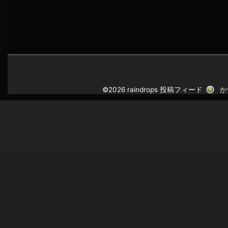
©2026 raindrops
投稿フィード
か