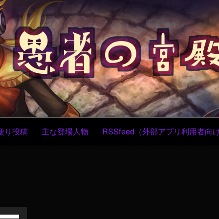
コ
ン
テ
ン
ツ
へ
ス
キ
ッ
プ
便り投稿
主な登場人物
RSSfeed（外部アプリ利用者向
ボ