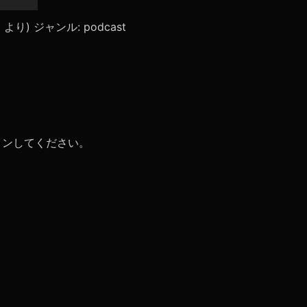
リ
ュ
ace」より) ジャンル: podcast
ー
ム
調
節
に
は
上
下
矢
イン
してください。
印
キ
ー
を
使
っ
て
く
だ
さ
い。