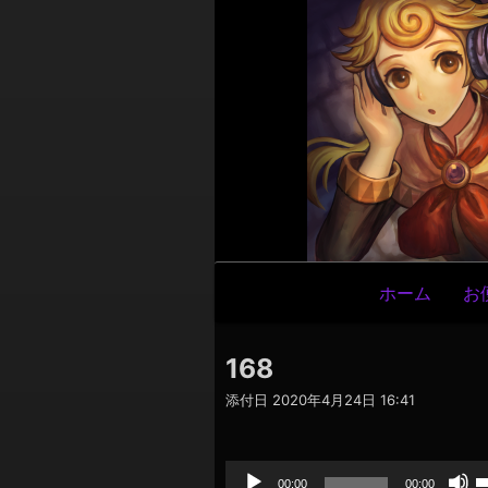
メ
ホーム
お
イ
ン
168
ナ
添付日
2020年4月24日 16:41
ビ
ゲ
音
声
ー
プ
00:00
00:00