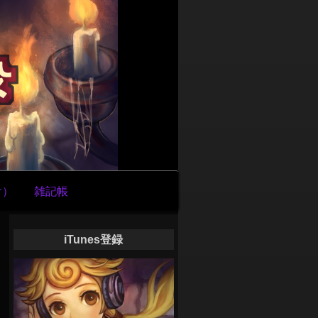
け）
雑記帳
iTunes登録