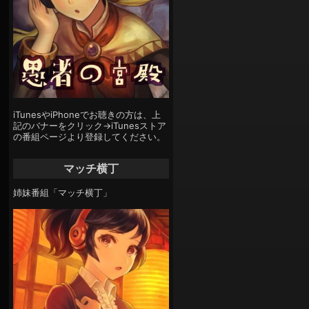
iTunesやiPhoneでお聴きの方は、上
記のバナーをクリック→iTunesストア
の番組ページより登録してください。
マッチ横丁
姉妹番組「マッチ横丁」