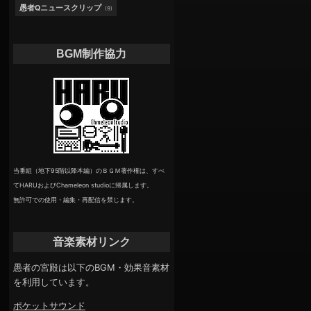
愚者Qニュースクリップ
(9)
BGM制作協力
当番組（地下95階以降本編）のＢＧＭ著作権は、すべ
てHARUおよびChameleon studioに帰属します。
無許可での使用・編集・再配信を禁じます。
音楽素材リンク
愚者の宮殿は以下のBGM・効果音素材
を利用しています。
ポケットサウンド