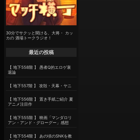
30分でサクッと聞ける、大将・ カッ
カの 酒場トークラジオ！
最近の投稿
【 地下558階 】 愚者Q的エロゲ衰
退論
【 地下557階 】 攻殻・天幕・ヤニ
【 地下556階 】 置き手紙ご紹介 夏
アニメ注目作
【 地下555階 】 映画「マンダロリ
アン・アンド・グローグー」感想
【 地下554階 】 あの頃のSNKを教