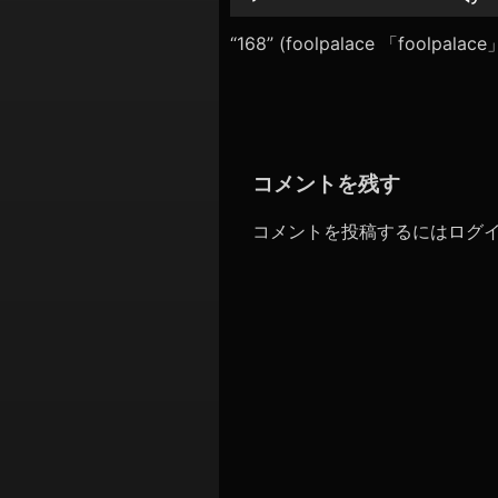
シ
レ
ー
“168” (foolpalace 「foolpal
ョ
ヤ
ン
ー
コメントを残す
コメントを投稿するには
ログ