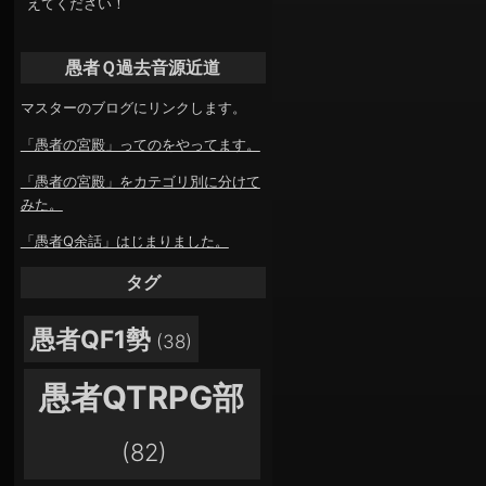
えてください！
愚者Ｑ過去音源近道
マスターのブログにリンクします。
「愚者の宮殿」ってのをやってます。
「愚者の宮殿」をカテゴリ別に分けて
みた。
「愚者Q余話」はじまりました。
タグ
愚者QF1勢
(38)
愚者QTRPG部
(82)