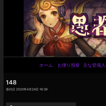
メ
ホーム
お便り投稿
主な登場人
イ
ン
ナ
148
ビ
添付日
2020年4月24日 16:39
ゲ
音
ー
声