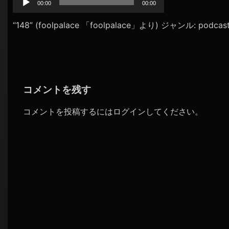
プ
00:00
00:00
シ
レ
ョ
ー
“148” (foolpalace 「foolpalace」より) ジャンル: podcas
ヤ
ン
ー
コメントを残す
コメントを投稿するには
ログイン
してください。