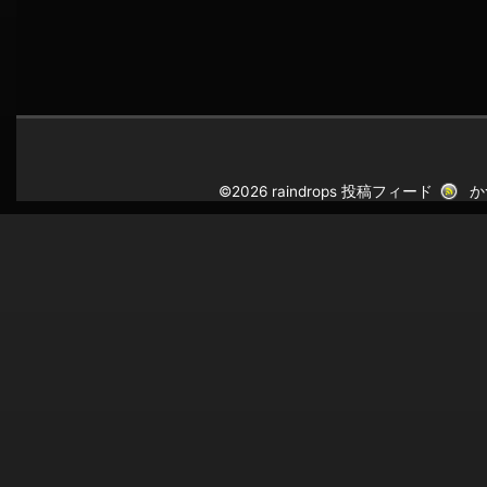
©2026 raindrops
投稿フィード
か