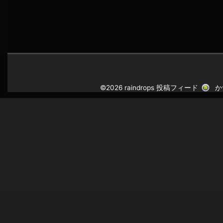
©2026 raindrops
投稿フィード
か