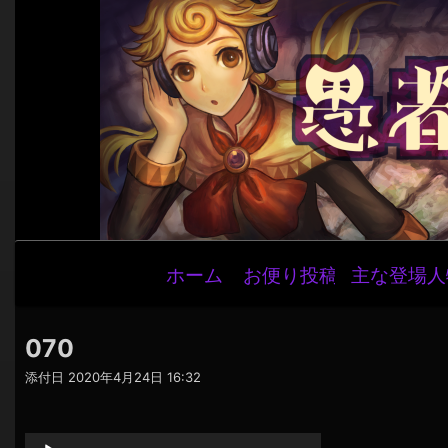
メ
ホーム
お便り投稿
主な登場人
イ
ン
ナ
070
ビ
添付日
2020年4月24日 16:32
ゲ
音
ー
声