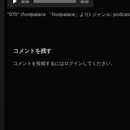
プ
00:00
00:00
シ
レ
ョ
ー
“070” (foolpalace 「foolpalace」より) ジャンル: podcas
ヤ
ン
ー
コメントを残す
コメントを投稿するには
ログイン
してください。