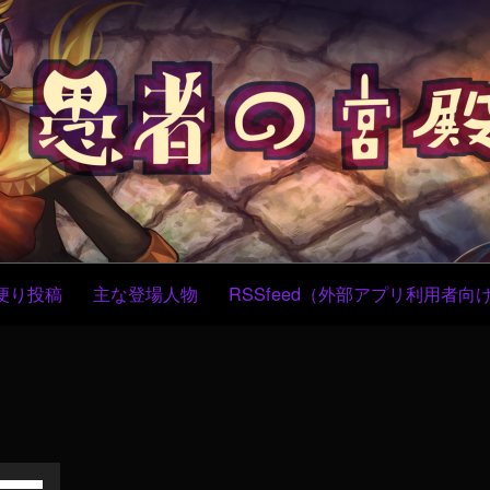
コ
ン
テ
ン
ツ
へ
ス
キ
ッ
プ
便り投稿
主な登場人物
RSSfeed（外部アプリ利用者向
ボ