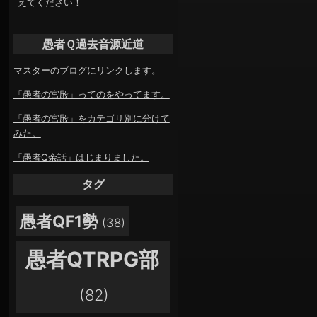
えてください！
愚者Ｑ過去音源近道
マスターのブログにリンクします。
「愚者の宮殿」ってのをやってます。
「愚者の宮殿」をカテゴリ別に分けて
みた。
「愚者Q余話」はじまりました。
タグ
愚者QF1勢
(38)
愚者QTRPG部
(82)