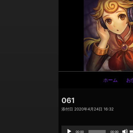
メ
ホーム
お
イ
ン
061
ナ
添付日
2020年4月24日 16:32
ビ
ゲ
音
声
ー
プ
00:00
00:00