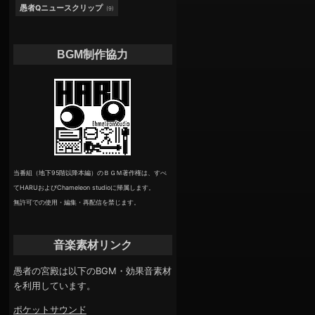
愚者Qニュースクリップ
(9)
BGM制作協力
当番組（地下95階以降本編）のＢＧＭ著作権は、すべ
てHARUおよびChameleon studioに帰属します。
無許可での使用・編集・再配信を禁じます。
音楽素材リンク
愚者の宮殿は以下のBGM・効果音素材
を利用しています。
ポケットサウンド