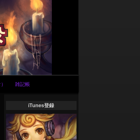
け）
雑記帳
iTunes登録