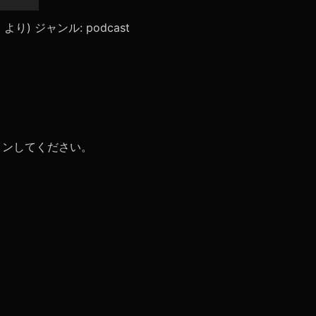
リ
ュ
ace」より) ジャンル: podcast
ー
ム
調
節
に
は
上
下
矢
イン
してください。
印
キ
ー
を
使
っ
て
く
だ
さ
い。