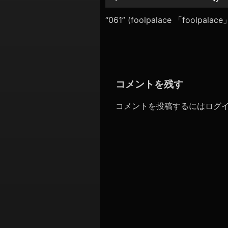
シ
レ
ー
“061” (foolpalace 「foolpal
ョ
ヤ
ン
ー
コメントを残す
コメントを投稿するには
ログ