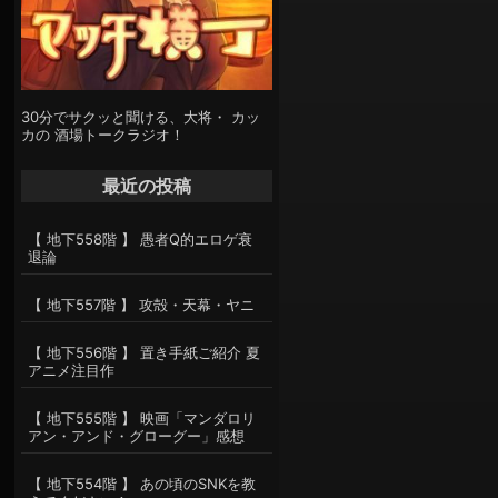
30分でサクッと聞ける、大将・ カッ
カの 酒場トークラジオ！
最近の投稿
【 地下558階 】 愚者Q的エロゲ衰
退論
【 地下557階 】 攻殻・天幕・ヤニ
【 地下556階 】 置き手紙ご紹介 夏
アニメ注目作
【 地下555階 】 映画「マンダロリ
アン・アンド・グローグー」感想
【 地下554階 】 あの頃のSNKを教