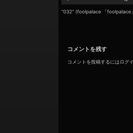
シ
レ
ー
“032” (foolpalace 「foolpal
ョ
ヤ
ン
ー
コメントを残す
コメントを投稿するには
ログ