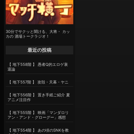
30分でサクッと聞ける、大将・ カッ
カの 酒場トークラジオ！
最近の投稿
【 地下558階 】 愚者Q的エロゲ衰
退論
【 地下557階 】 攻殻・天幕・ヤニ
【 地下556階 】 置き手紙ご紹介 夏
アニメ注目作
【 地下555階 】 映画「マンダロリ
アン・アンド・グローグー」感想
【 地下554階 】 あの頃のSNKを教