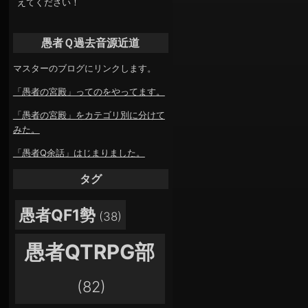
えてください！
愚者Ｑ過去音源近道
マスターのブログにリンクします。
「愚者の宮殿」ってのをやってます。
「愚者の宮殿」をカテゴリ別に分けて
みた。
「愚者Q余話」はじまりました。
タグ
愚者QF1勢
(38)
愚者QTRPG部
(82)