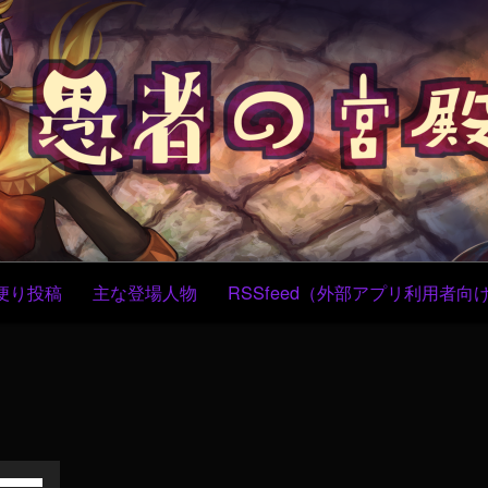
コ
ン
テ
ン
ツ
へ
ス
キ
ッ
プ
便り投稿
主な登場人物
RSSfeed（外部アプリ利用者向
ボ