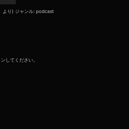
リ
ュ
ace」より) ジャンル: podcast
ー
ム
調
節
に
は
上
下
矢
イン
してください。
印
キ
ー
を
使
っ
て
く
だ
さ
い。