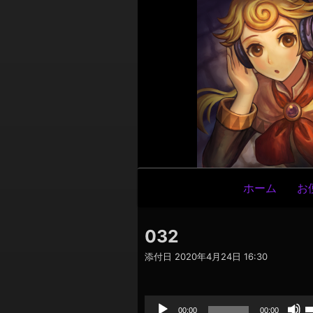
メ
ホーム
お
イ
ン
032
ナ
添付日
2020年4月24日 16:30
ビ
ゲ
音
声
ー
プ
00:00
00:00