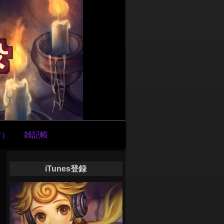
け）
雑記帳
iTunes登録