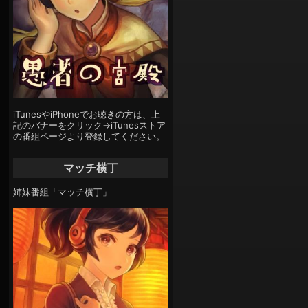
iTunesやiPhoneでお聴きの方は、上
記のバナーをクリック→iTunesストア
の番組ページより登録してください。
マッチ横丁
姉妹番組「マッチ横丁」