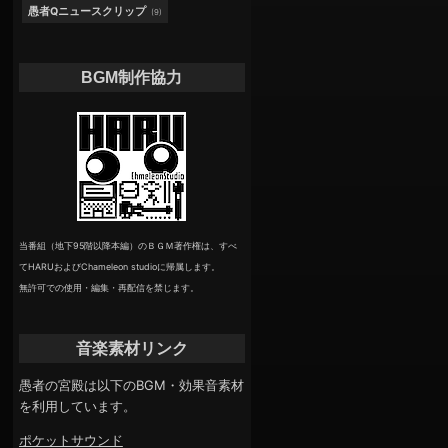
愚者Qニュースクリップ
(9)
BGM制作協力
当番組（地下95階以降本編）のＢＧＭ著作権は、すべ
てHARUおよびChameleon studioに帰属します。
無許可での使用・編集・再配信を禁じます。
音楽素材リンク
愚者の宮殿は以下のBGM・効果音素材
を利用しています。
ポケットサウンド