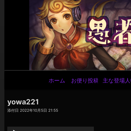
メ
ホーム
お便り投稿
主な登場人
イ
ン
ナ
yowa221
ビ
添付日
2022年10月5日 21:55
ゲ
音
ー
声