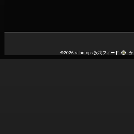
©2026 raindrops
投稿フィード
か