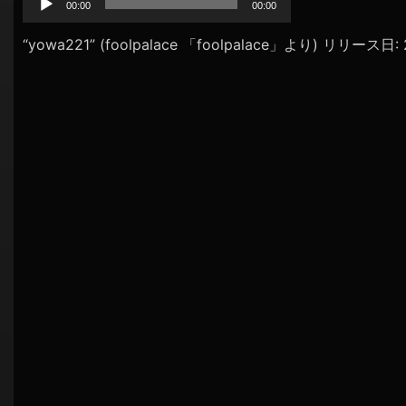
プ
00:00
00:00
シ
レ
ョ
ー
“yowa221” (foolpalace 「foolpalace」より) リリース日
ヤ
ン
ー