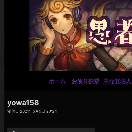
メ
ホーム
お便り投稿
主な登場人
イ
ン
ナ
yowa158
ビ
添付日
2021年5月9日 20:24
ゲ
音
ー
声