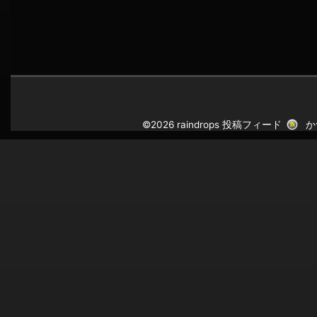
©2026 raindrops
投稿フィード
か