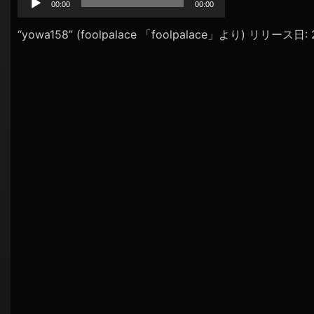
プ
00:00
00:00
シ
レ
ョ
ー
“yowa158” (foolpalace 「foolpalace」より) リリース日
ヤ
ン
ー