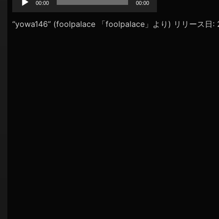
プ
00:00
00:00
シ
レ
ョ
ー
“yowa146” (foolpalace 「foolpalace」より) リリース日
ヤ
ン
ー