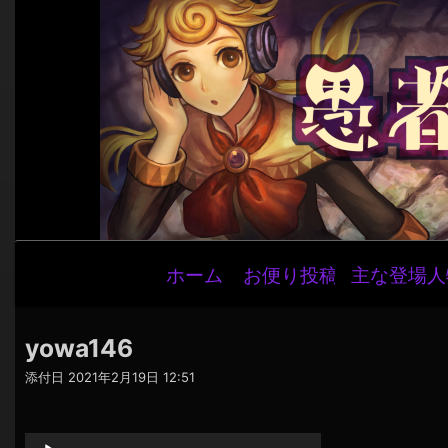
メ
ホーム
お便り投稿
主な登場人
イ
ン
ナ
yowa146
ビ
添付日
2021年2月19日 12:51
ゲ
音
ー
声