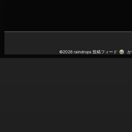
©2026 raindrops
投稿フィード
か