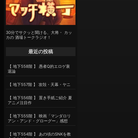
30分でサクッと聞ける、大将・ カッ
カの 酒場トークラジオ！
最近の投稿
【 地下558階 】 愚者Q的エロゲ衰
退論
【 地下557階 】 攻殻・天幕・ヤニ
【 地下556階 】 置き手紙ご紹介 夏
アニメ注目作
【 地下555階 】 映画「マンダロリ
アン・アンド・グローグー」感想
【 地下554階 】 あの頃のSNKを教