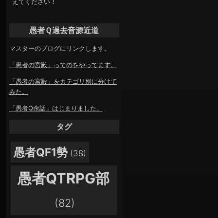
えてください！
愚者Ｑ過去音源近道
マスターのブログにリンクします。
「愚者の宮殿」ってのをやってます。
「愚者の宮殿」をカテゴリ別に分けて
みた。
「愚者Q余話」はじまりました。
タグ
愚者QF1勢
(38)
愚者QTRPG部
(82)