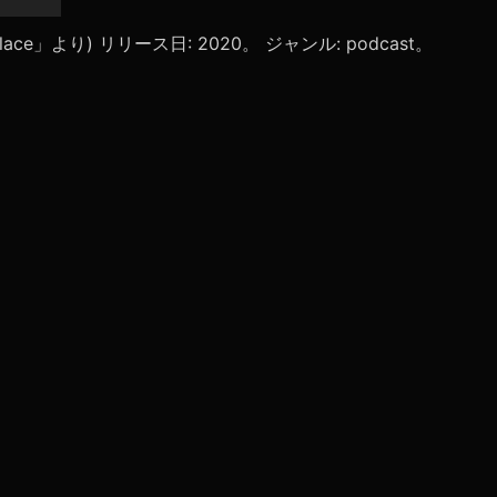
リ
ュ
oolpalace」より) リリース日: 2020。 ジャンル: podcast。
ー
ム
調
節
に
は
上
下
矢
印
キ
ー
を
使
っ
て
く
だ
さ
い。