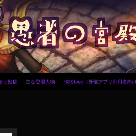
コ
ン
テ
ン
ツ
へ
ス
キ
ッ
プ
便り投稿
主な登場人物
RSSfeed（外部アプリ利用者向
ボ