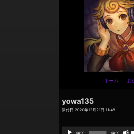
メ
ホーム
お
イ
ン
yowa135
ナ
添付日
2020年12月21日 11:48
ビ
ゲ
音
声
ー
プ
00:00
00:00