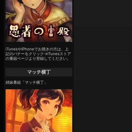
iTunesやiPhoneでお聴きの方は、上
記のバナーをクリック→iTunesストア
の番組ページより登録してください。
マッチ横丁
姉妹番組「マッチ横丁」