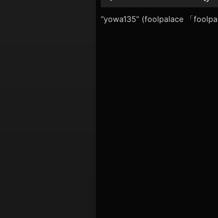
シ
レ
ー
“yowa135” (foolpalace 「f
ョ
ヤ
ン
ー