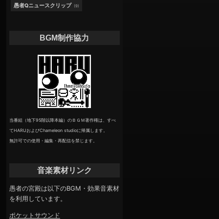
愚者Qニュースクリップ
(9)
BGM制作協力
当番組（地下95階以降本編）のＢＧＭ著作権は、すべ
てHARUおよびChameleon studioに帰属します。
無許可での使用・編集・再配信を禁じます。
音楽素材リンク
愚者の宮殿は以下のBGM・効果音素材
を利用しています。
ポケットサウンド