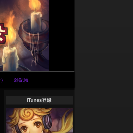
け）
雑記帳
iTunes登録