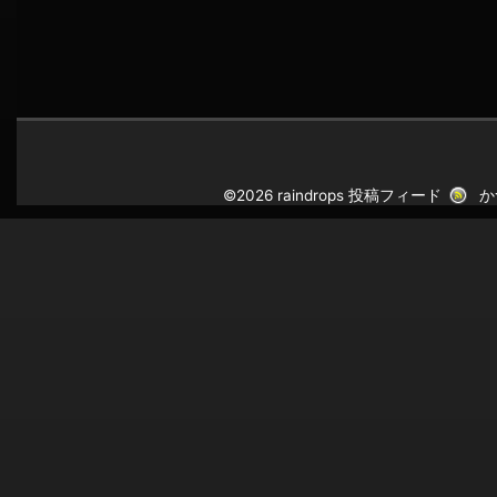
©2026 raindrops
投稿フィード
か