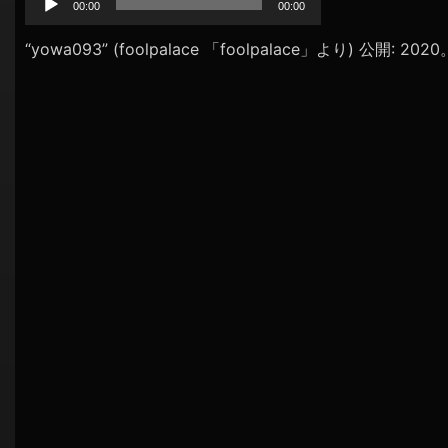
プ
00:00
00:00
シ
レ
ョ
ー
“yowa093” (foolpalace 「foolpalace」より) 公開: 202
ヤ
ン
ー