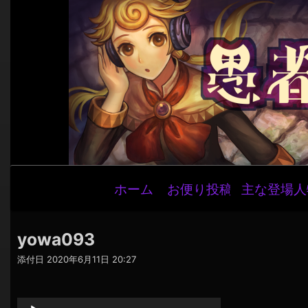
メ
ホーム
お便り投稿
主な登場人
イ
ン
ナ
yowa093
ビ
添付日
2020年6月11日 20:27
ゲ
音
ー
声