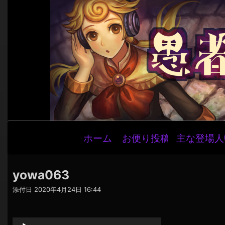
メ
ホーム
お便り投稿
主な登場人
イ
ン
ナ
yowa063
ビ
添付日
2020年4月24日 16:44
ゲ
音
ー
声