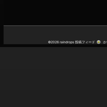
©2026 raindrops
投稿フィード
か