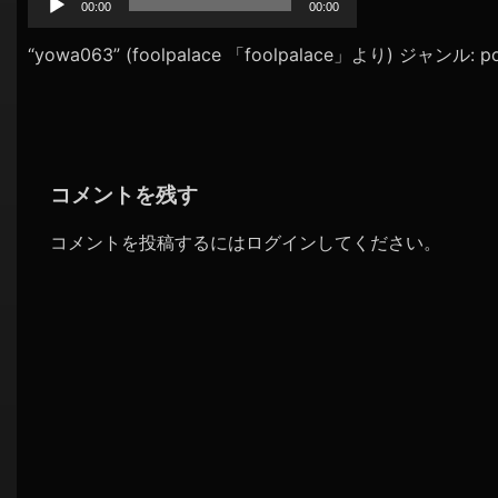
プ
00:00
00:00
シ
レ
ョ
ー
“yowa063” (foolpalace 「foolpalace」より) ジャンル: p
ヤ
ン
ー
コメントを残す
コメントを投稿するには
ログイン
してください。