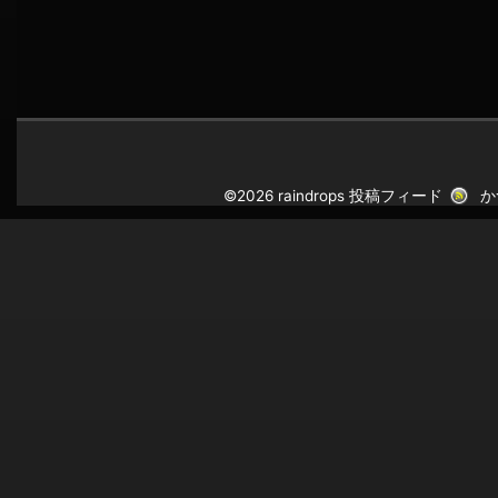
©2026 raindrops
投稿フィード
か