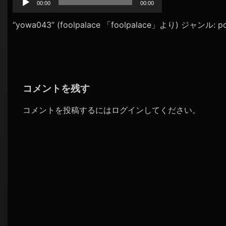
プ
00:00
00:00
シ
レ
ョ
ー
“yowa043” (foolpalace 「foolpalace」より) ジャンル: p
ヤ
ン
ー
コメントを残す
コメントを投稿するには
ログイン
してください。