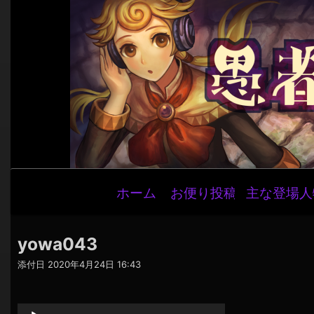
メ
ホーム
お便り投稿
主な登場人
イ
ン
ナ
yowa043
ビ
添付日
2020年4月24日 16:43
ゲ
音
ー
声