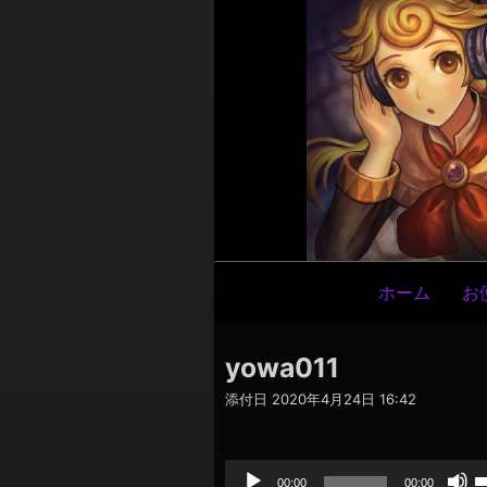
メ
ホーム
お
イ
ン
yowa011
ナ
添付日
2020年4月24日 16:42
ビ
ゲ
音
声
ー
プ
00:00
00:00