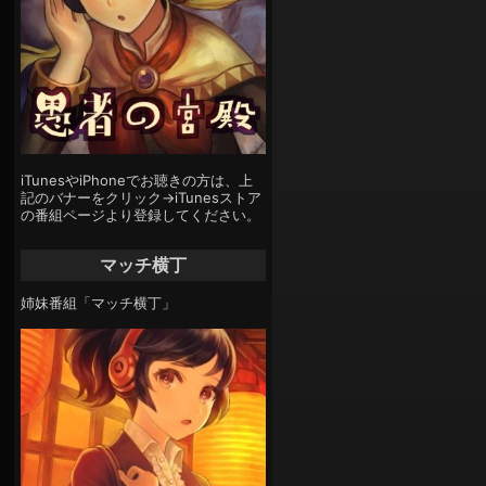
iTunesやiPhoneでお聴きの方は、上
記のバナーをクリック→iTunesストア
の番組ページより登録してください。
マッチ横丁
姉妹番組「マッチ横丁」