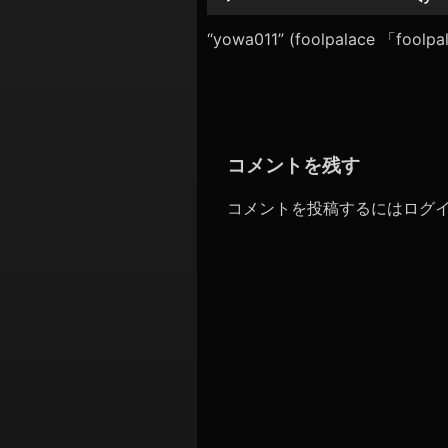
シ
レ
ー
“yowa011” (foolpalace 「foo
ョ
ヤ
ン
ー
コメントを残す
コメントを投稿するには
ログ