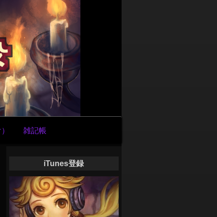
け）
雑記帳
iTunes登録