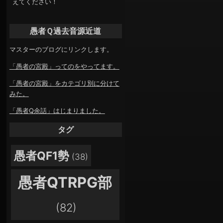
えてください！
愚者Ｑ過去音源近道
マスターのブログにリンクします。
「愚者の宮殿」ってのをやってます。
「愚者の宮殿」をカテゴリ別に分けて
みた。
「愚者Q余話」はじまりました。
タグ
愚者QF1勢
(38)
愚者QTRPG部
(82)