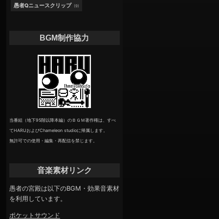
愚者Qニュースクリップ
(9)
BGM制作協力
当番組（地下95階以降本編）のＢＧＭ著作権は、すべ
てHARUおよびChameleon studioに帰属します。
無許可での使用・編集・再配信を禁じます。
音楽素材リンク
愚者の宮殿は以下のBGM・効果音素材
を利用しています。
ポケットサウンド