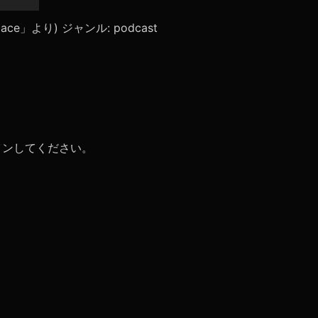
リ
ュ
lpalace」より) ジャンル: podcast
ー
ム
調
節
に
は
上
下
矢
イン
してください。
印
キ
ー
を
使
っ
て
く
だ
さ
い。