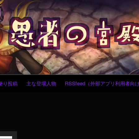
コ
ン
テ
ン
ツ
へ
ス
キ
ッ
プ
便り投稿
主な登場人物
RSSfeed（外部アプリ利用者向
ボ