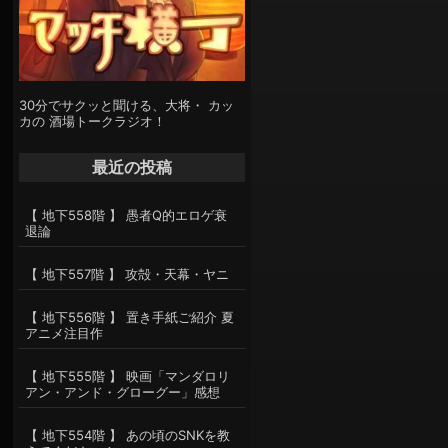
30分でサクッと聞ける、大将・ カッ
カの 酒場トークラジオ！
最近の投稿
【 地下558階 】 愚者Q的エロゲ衰
退論
【 地下557階 】 攻殻・天幕・ヤニ
【 地下556階 】 置き手紙ご紹介 夏
アニメ注目作
【 地下555階 】 映画「マンダロリ
アン・アンド・グローグー」感想
【 地下554階 】 あの頃のSNKを教