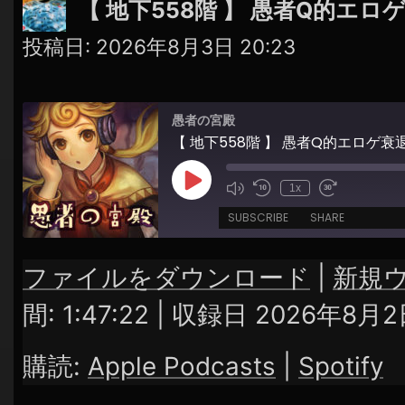
【 地下558階 】 愚者Q的エロ
シ
ョ
投稿日:
2026年8月3日 20:23
ン
愚者の宮殿
【 地下558階 】 愚者Q的エロゲ衰
Play
1x
Episode
SUBSCRIBE
SHARE
ファイルをダウンロード
|
新規
SHARE
Apple Podcasts
Spotify
間: 1:47:22
|
収録日 2026年8月2
RSS FEED
LINK
購読:
Apple Podcasts
|
Spotify
EMBED