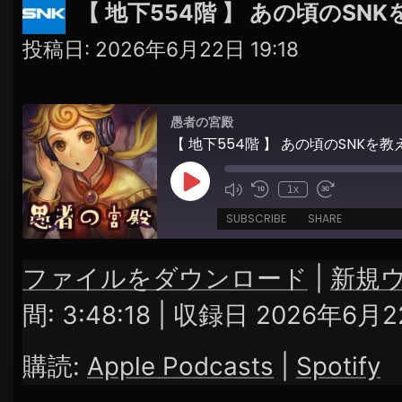
【 地下554階 】 あの頃のS
投稿日:
2026年6月22日 19:18
愚者の宮殿
【 地下554階 】 あの頃のSNKを
Play
1x
Episode
SUBSCRIBE
SHARE
ファイルをダウンロード
|
新規
SHARE
Apple Podcasts
Spotify
間: 3:48:18
|
収録日 2026年6月2
RSS FEED
LINK
購読:
Apple Podcasts
|
Spotify
EMBED