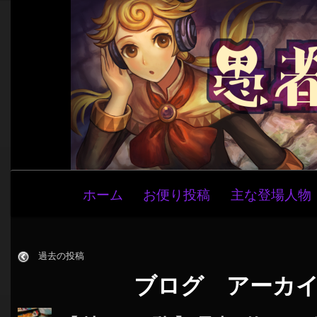
メ
ホーム
お便り投稿
主な登場人物
イ
ン
ナ
過去の投稿
ビ
ブログ アーカ
ゲ
ー