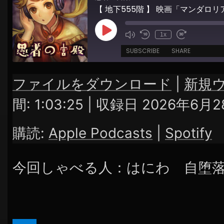
【 地下555階 】 映画「マンダ
Play
1x
Episode
SUBSCRIBE
SHARE
ファイルをダウンロード
|
新規
SHARE
Apple Podcasts
Spotify
間: 1:03:25
|
収録日 2026年6月2
RSS FEED
LINK
購読:
Apple Podcasts
|
Spotify
EMBED
今回しゃべる人：はにわ 自堕