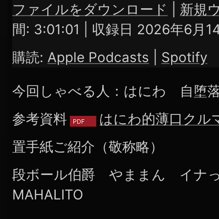
ファイルをダウンロード
|
新規
SHARE
Apple Podcasts
Spotify
間: 3:01:01
|
収録日 2026年6月1
RSS FEED
LINK
購読:
Apple Podcasts
|
Spotify
EMBED
今回しゃべる人：はにわ 自堕
参考資料
はにわ的薄口クル
置手紙ご紹介（敬称略）
段ボール伯爵 やままん イナ
MAHALITO