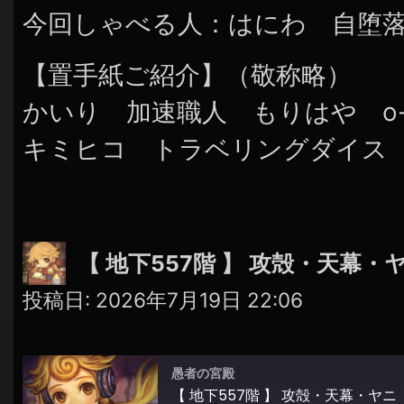
今回しゃべる人：はにわ 自堕
【置手紙ご紹介】（敬称略）
かいり 加速職人 もりはや o-
キミヒコ トラベリングダイス
【 地下557階 】 攻殻・天幕・
投稿日:
2026年7月19日 22:06
愚者の宮殿
【 地下557階 】 攻殻・天幕・ヤニ