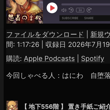
Play
1x
Episode
SUBSCRIBE
SHARE
ファイルをダウンロード
|
新規
SHARE
Apple Podcasts
Spotify
間: 1:17:26
|
収録日 2026年7月1
RSS FEED
LINK
購読:
Apple Podcasts
|
Spotify
EMBED
今回しゃべる人：はにわ 自堕
【 地下556階 】 置き手紙ご紹