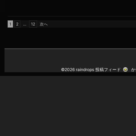
投
1
2
…
12
次へ
稿
の
ペ
ー
ジ
送
©2026 raindrops
投稿フィード
か
り