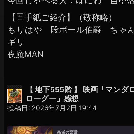
今回しゃべる人：はにわ 自堕
【置手紙ご紹介】（敬称略）
もりはや 段ボール伯爵 ちゃんナ
ギリ
夜魔MAN
【 地下555階 】 映画「マン
ローグー」感想
投稿日:
2026年7月2日 19:44
愚者の宮殿