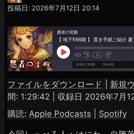
投稿日:
2026年7月12日 20:14
愚者の宮殿
【 地下556階 】 置き手紙ご紹介 
Play
1x
Episode
SUBSCRIBE
SHARE
ファイルをダウンロード
|
新規
SHARE
Apple Podcasts
Spotify
間: 1:29:42
|
収録日 2026年7月1
RSS FEED
LINK
購読:
Apple Podcasts
|
Spotify
EMBED