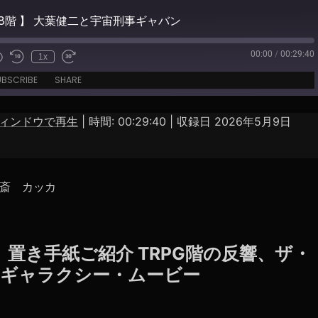
48階 】 大葉健二と宇宙刑事ギャバン
00:00
/
00:29:40
1x
e
UBSCRIBE
SHARE
ィンドウで再生
|
時間: 00:29:40
|
収録日 2026年5月9日
Spotify
斎 カッカ
 】 置き手紙ご紹介 TRPG階の反響、ザ・
ギャラクシー・ムービー