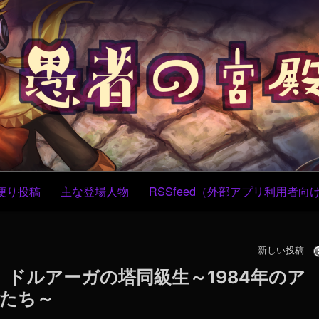
コ
Skip
Skip
Skip
Skip
Skip
Skip
Skip
Skip
Skip
Skip
ン
to
to
to
to
to
to
to
to
to
to
テ
CUSTOM_HTML-
CUSTOM_HTML-
RECENT-
TEXT-
BLOCK-
BLOCK-
BLOCK-
TEXT-
TEXT-
BLOCK-
ン
4
3
POSTS-
5
4
5
3
3
9
7
ツ
2
へ
ス
キ
ッ
プ
便り投稿
主な登場人物
RSSfeed（外部アプリ利用者向
新しい投稿
 】 ドルアーガの塔同級生～1984年のア
たち～