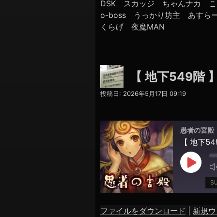
DSK スカッジ ちゃんナカ こ
o-boss うっかり坊主 あす
くらげ 夜魔MAN
【 地下549階
投稿日:
2026年5月17日 09:19
愚者の宮殿
【 地下5
Play
Episod
S
ファイルをダウンロード
|
新規ウ
SHARE
Apple Podcasts