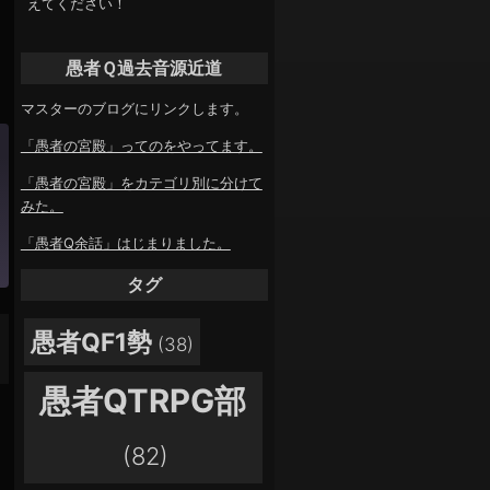
えてください！
愚者Ｑ過去音源近道
マスターのブログにリンクします。
「愚者の宮殿」ってのをやってます。
「愚者の宮殿」をカテゴリ別に分けて
みた。
「愚者Q余話」はじまりました。
タグ
愚者QF1勢
(38)
愚者QTRPG部
(82)