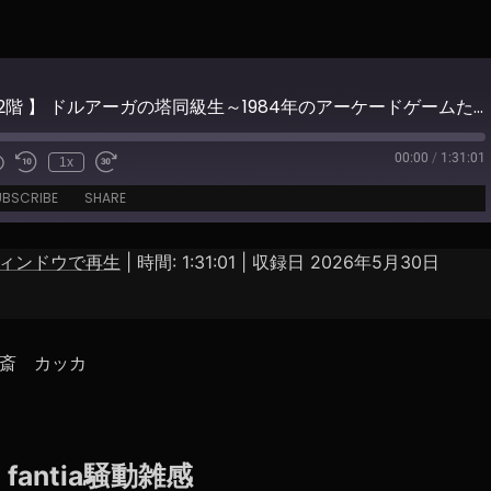
【 地下552階 】 ドルアーガの塔同級生～1984年のアーケードゲームたち～
00:00
/
1:31:01
1x
e
UBSCRIBE
SHARE
ィンドウで再生
|
時間: 1:31:01
|
収録日 2026年5月30日
Spotify
斎 カッカ
 fantia騒動雑感