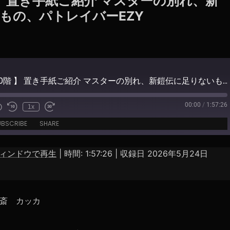
 】 置き手紙ご紹介 マスターの別れ、新
もの、パトレイバーEZY
【 地下550階 】 置き手紙ご紹介 マスターの別れ、新鎧伝に足りないもの、パトレイバーEZY
00:00
/
1:57:26
1x
e
UBSCRIBE
SHARE
ィンドウで再生
|
時間: 1:57:26
|
収録日 2026年5月24日
Spotify
斎 カッカ