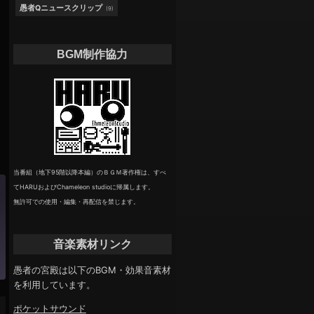
愚者Qニュースクリップ
(9)
BGM制作協力
当番組（地下95階以降本編）のＢＧＭ著作権は、すべ
てHARUおよびChameleon studioに帰属します。
無許可での使用・編集・再配信を禁じます。
音楽素材リンク
愚者の宮殿は以下のBGM・効果音素材
を利用しています。
ポケットサウンド