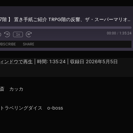
【 地下547階 】 置き手紙ご紹介 TRPG階の反響、ザ・スーパーマリオギャラクシー・ムービー
00:00
/
1:35:24
1x
e
UBSCRIBE
SHARE
ィンドウで再生
|
時間: 1:35:24
|
収録日 2026年5月5日
Spotify
斎 カッカ
ラベリングダイス o-boss