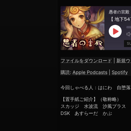
愚者の宮殿
Play
Episod
S
ファイルをダウンロード
|
新規ウ
SHARE
Apple Podcasts
購読:
Apple Podcasts
|
Spotify
RSS FEED
LINK
今回しゃべる人：はにわ 自堕落
EMBED
【置手紙ご紹介】（敬称略）
スカッジ 水波流 沙風プラス ト
DSK あすらーだ かぶ