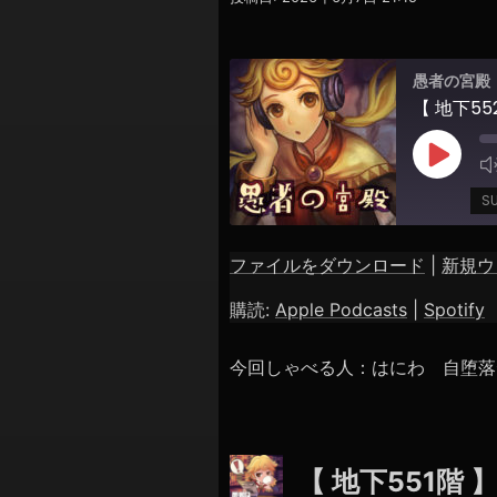
シ
ョ
ン
愚者の宮殿
Play
Episod
S
ファイルをダウンロード
|
新規ウ
SHARE
Apple Podcasts
購読:
Apple Podcasts
|
Spotify
RSS FEED
LINK
今回しゃべる人：はにわ 自堕落
EMBED
【 地下551階 】