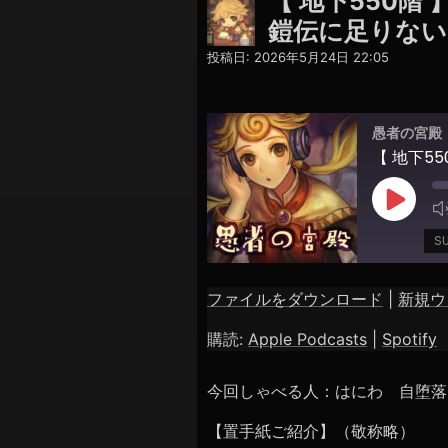
【 地下550階
鎧伝に足りない
投稿日:
2026年5月24日 22:05
愚者の宮殿
Play
Episod
S
ファイルをダウンロード
|
新規ウ
SHARE
Apple Podcasts
購読:
Apple Podcasts
|
Spotify
RSS FEED
LINK
今回しゃべる人：はにわ 自堕落
EMBED
【置手紙ご紹介】（敬称略）