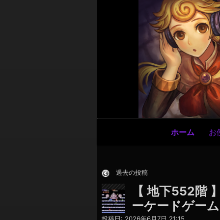
メ
お
ホーム
イ
ン
ナ
過去の投稿
ビ
【 地下552階
ゲ
ーケードゲーム
ー
投稿日:
2026年6月7日 21:15