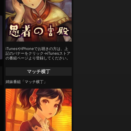
iTunesやiPhoneでお聴きの方は、上
記のバナーをクリック→iTunesストア
の番組ページより登録してください。
マッチ横丁
姉妹番組「マッチ横丁」