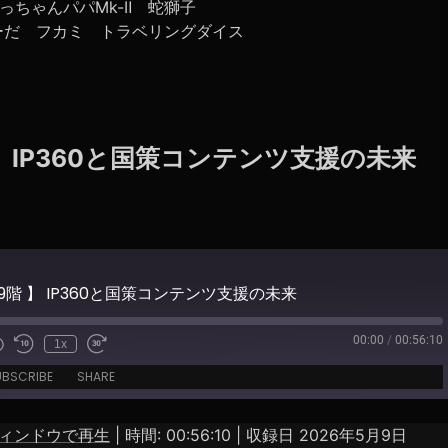
っちゃんパパMk-Ⅱ 蛇獅子
らーだ フカミ トラベリングダイス
 】 IP360と国策コンテンツ支援の未来
49階 】 IP360と国策コンテンツ支援の未来
00:00
/
00:56:10
1x
e
UBSCRIBE
SHARE
ィンドウで再生
|
時間: 00:56:10
|
収録日 2026年5月9日
Spotify