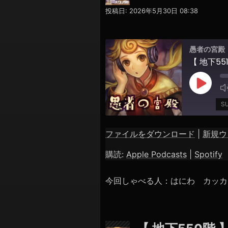
投稿日:
2026年5月30日 08:38
愚者の宮殿
【 地下551
Play
Episod
S
ファイルをダウンロード
|
新規ウ
SHARE
Apple Podcasts
購読:
Apple Podcasts
|
Spotify
RSS FEED
LINK
今回しゃべる人：はにわ カッカ
EMBED