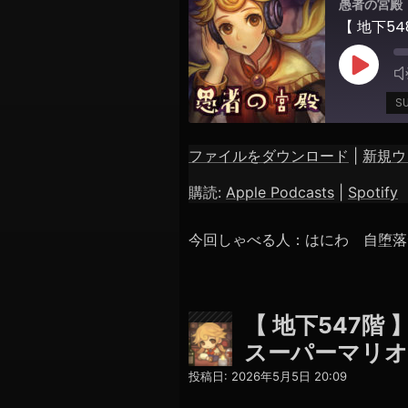
愚者の宮殿
【 地下5
Play
Episod
S
ファイルをダウンロード
|
新規ウ
SHARE
Apple Podcasts
購読:
Apple Podcasts
|
Spotify
RSS FEED
LINK
今回しゃべる人：はにわ 自堕落
EMBED
【 地下547階
スーパーマリオ
投稿日:
2026年5月5日 20:09