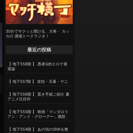
30分でサクッと聞ける、大将・ カッ
カの 酒場トークラジオ！
最近の投稿
【 地下558階 】 愚者Q的エロゲ衰
退論
【 地下557階 】 攻殻・天幕・ヤニ
【 地下556階 】 置き手紙ご紹介 夏
アニメ注目作
【 地下555階 】 映画「マンダロリ
アン・アンド・グローグー」感想
【 地下554階 】 あの頃のSNKを教