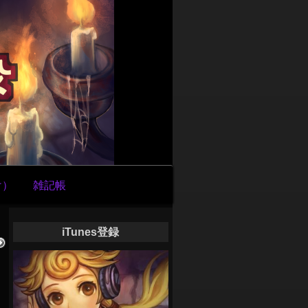
け）
雑記帳
iTunes登録