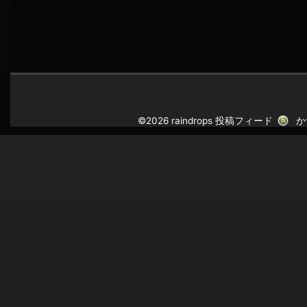
©2026 raindrops
投稿フィード
か