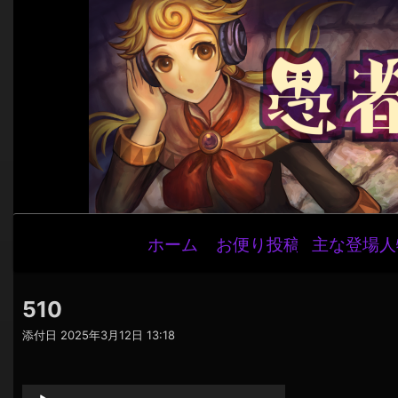
メ
ホーム
お便り投稿
主な登場人
イ
ン
ナ
510
ビ
添付日
2025年3月12日 13:18
ゲ
音
ー
声