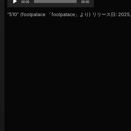
プ
00:00
00:00
シ
レ
ョ
ー
“510” (foolpalace 「foolpalace」より) リリース日: 20
ヤ
ン
ー