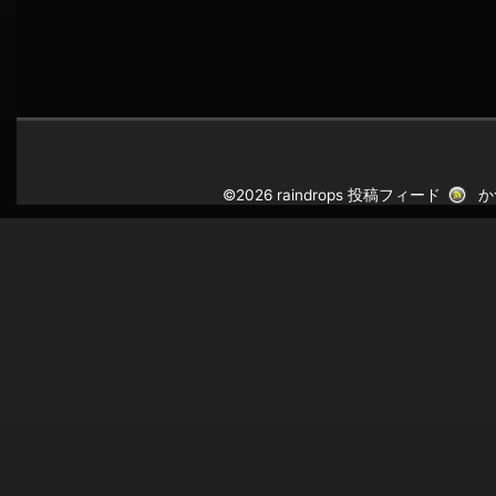
©2026 raindrops
投稿フィード
か