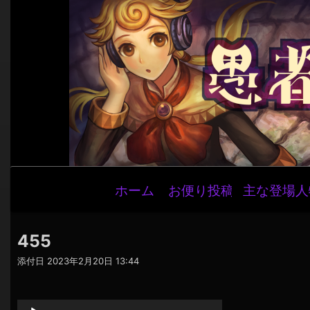
メ
ホーム
お便り投稿
主な登場人
イ
ン
ナ
455
ビ
添付日
2023年2月20日 13:44
ゲ
音
ー
声