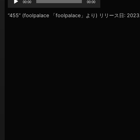
プ
00:00
00:00
シ
レ
ョ
ー
“455” (foolpalace 「foolpalace」より) リリース日: 20
ヤ
ン
ー