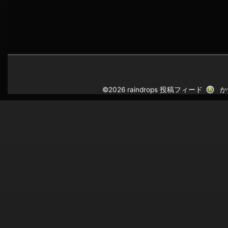
©2026 raindrops
投稿フィード
か