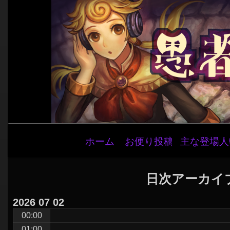
メ
ホーム
お便り投稿
主な登場人
イ
ン
ナ
日次アーカイ
ビ
2026
07
02
ゲ
00:00
ー
01:00