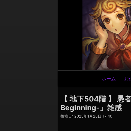
メ
ホーム
お
イ
ン
【 地下504階 】 愚者
ナ
Beginning-」雑感
ビ
投稿日:
2025年1月28日 17:40
ゲ
ー