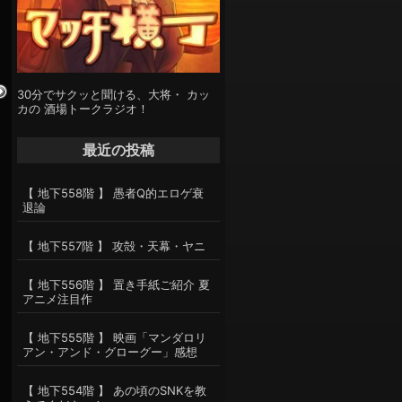
30分でサクッと聞ける、大将・ カッ
カの 酒場トークラジオ！
最近の投稿
【 地下558階 】 愚者Q的エロゲ衰
退論
【 地下557階 】 攻殻・天幕・ヤニ
【 地下556階 】 置き手紙ご紹介 夏
アニメ注目作
【 地下555階 】 映画「マンダロリ
アン・アンド・グローグー」感想
【 地下554階 】 あの頃のSNKを教