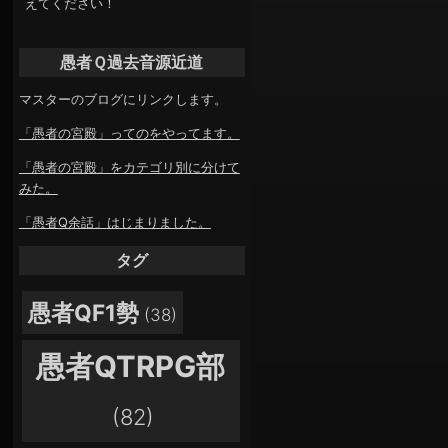
えてください！
愚者Ｑ過去音源近道
マスターのブログにリンクします。
「愚者の宮殿」ってのをやってます。
「愚者の宮殿」をカテゴリ別に分けて
みた。
「愚者Q余話」はじまりました。
タグ
愚者QF1勢
(38)
愚者QTRPG部
(82)