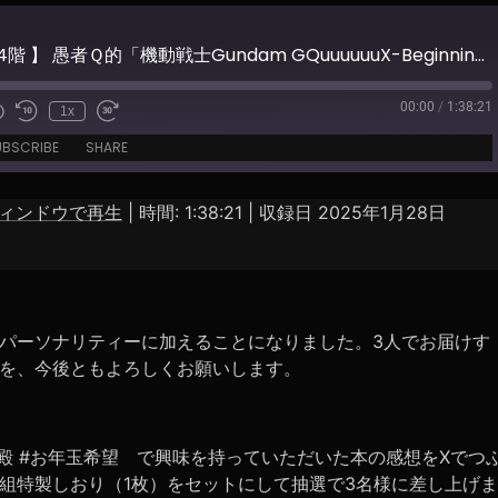
【 地下504階 】 愚者Ｑ的「機動戦士Gundam GQuuuuuuX-Beginning-」雑感
00:00
/
1:38:21
1x
e
UBSCRIBE
SHARE
ィンドウで再生
|
時間: 1:38:21
|
収録日 2025年1月28日
Spotify
パーソナリティーに加えることになりました。3人でお届けす
を、今後ともよろしくお願いします。
宮殿 #お年玉希望 で興味を持っていただいた本の感想をXでつ
組特製しおり（1枚）をセットにして抽選で3名様に差し上げま