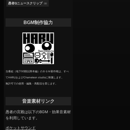
愚者Qニュースクリップ
(9)
BGM制作協力
当番組（地下95階以降本編）のＢＧＭ著作権は、すべ
てHARUおよびChameleon studioに帰属します。
無許可での使用・編集・再配信を禁じます。
音楽素材リンク
愚者の宮殿は以下のBGM・効果音素材
を利用しています。
ポケットサウンド