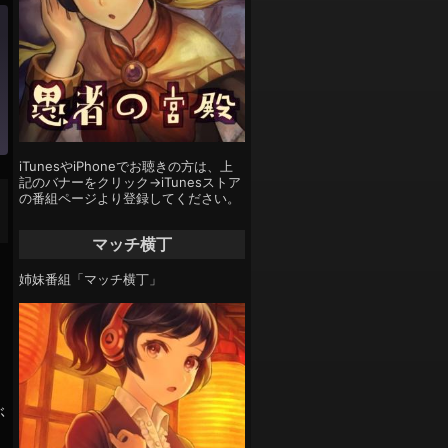
iTunesやiPhoneでお聴きの方は、上
記のバナーをクリック→iTunesストア
の番組ページより登録してください。
マッチ横丁
姉妹番組「マッチ横丁」
ぶ