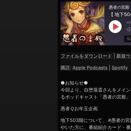
シ
愚者の宮殿
ョ
ン
Play
Episod
S
ファイルをダウンロード
|
新規ウ
SHARE
Apple Podcasts
購読:
Apple Podcasts
|
Spotify
RSS FEED
LINK
●お知らせ●
EMBED
今回より、自堕落斎さんをメイン
るポッドキャスト「愚者の宮殿」
愚者Ｑお年玉企画
地下503階について、 #愚者の
やいた方に、番組紹介カード・番