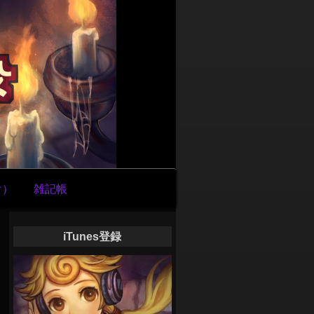
け）
雑記帳
iTunes登録