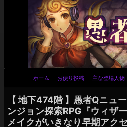
メ
ホーム
お便り投稿
主な登場人物
イ
ン
ナ
【 地下474階 】愚者Qニュ
ビ
ンジョン探索RPG『ウィザ
ゲ
メイクがいきなり早期アクセス
ー