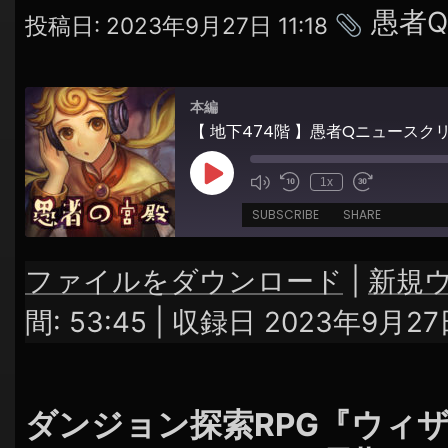
シ
タ
愚者
投稿日:
2023年9月27日 11:18
ョ
グ
ン
本編
Play
1x
Episode
SUBSCRIBE
SHARE
ファイルをダウンロード
|
新規
SHARE
RSS FEED
間: 53:45
|
収録日 2023年9月27
LINK
EMBED
ダンジョン探索RPG『ウィ