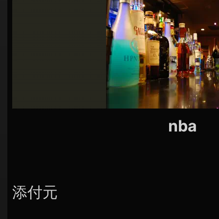
シ
ョ
ン
nba
添付元