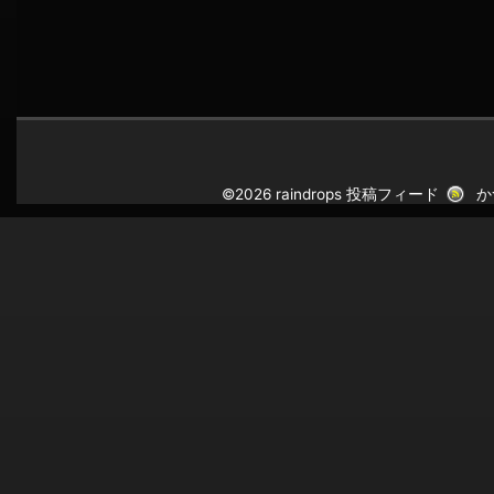
©2026 raindrops
投稿フィード
か