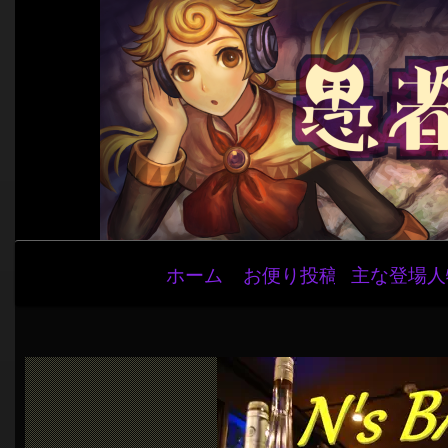
メ
ホーム
お便り投稿
主な登場人
イ
ン
ナ
ビ
ゲ
ー