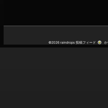
©2026 raindrops
投稿フィード
か