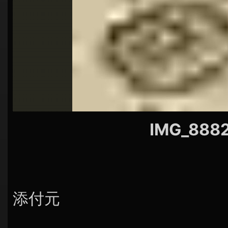
シ
ョ
ン
IMG_888
添付元