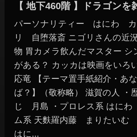
【 地下460階 】ドラゴン
パーソナリティー はにわ カ
リ 自堕落斎 ニゴリさんの近
物 胃カメラ飲んだマスター 
がある？ カッカは映画をいろ
応竜 【テーマ置手紙紹介・あ
ば？】（敬称略） 滋賀の人 ・
じ 月島 ・プロレス系 はにわ
ム系 天麩羅内藤 まりたいむ 
はに...