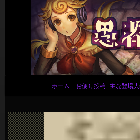
メ
ホーム
お便り投稿
主な登場人
イ
ン
ナ
ビ
ゲ
ー