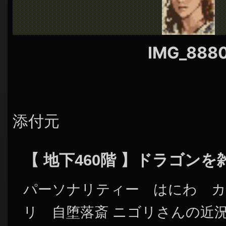
シ
ョ
ン
IMG_888
添付元
【 地下460階 】ドラゴン
パーソナリティー はにわ カ
リ 自堕落斎 ニゴリさんの近