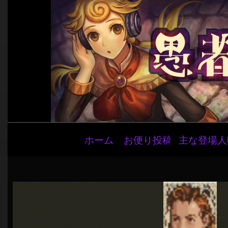
メ
ホーム
お便り投稿
主な登場人
イ
ン
ナ
ビ
ゲ
ー