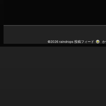
©2026 raindrops
投稿フィード
か