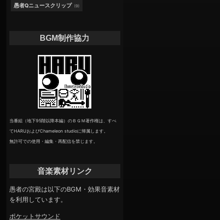
愚者Qニュースクリップ
(9)
BGM制作協力
当番組（地下95階以降本編）のＢＧＭ著作権は、すべ
てHARUおよびChameleon studioに帰属します。
無許可での使用・編集・再配信を禁じます。
音楽素材リンク
愚者の宮殿は以下のBGM・効果音素材
を利用しています。
ポケットサウンド