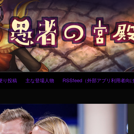
コ
ン
テ
ン
ツ
へ
ス
キ
ッ
プ
便り投稿
主な登場人物
RSSfeed（外部アプリ利用者向