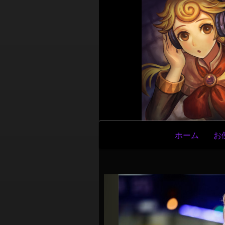
メ
ホーム
お
イ
ン
ナ
ビ
ゲ
ー