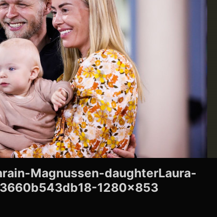
rain-Magnussen-daughterLaura-
63660b543db18-1280×853