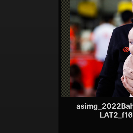
シ
ョ
ン
asimg_2022Bah
LAT2_f1