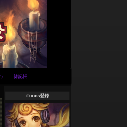
け）
雑記帳
iTunes登録