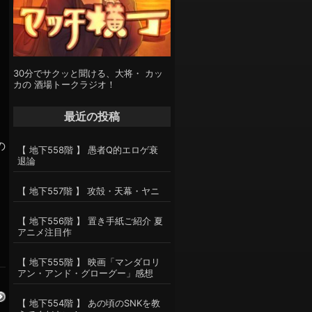
30分でサクッと聞ける、大将・ カッ
カの 酒場トークラジオ！
最近の投稿
く
の
【 地下558階 】 愚者Q的エロゲ衰
退論
【 地下557階 】 攻殻・天幕・ヤニ
【 地下556階 】 置き手紙ご紹介 夏
アニメ注目作
【 地下555階 】 映画「マンダロリ
アン・アンド・グローグー」感想
【 地下554階 】 あの頃のSNKを教