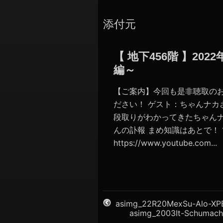
添付元
【 地下456階 】2
編～
【ご案内】今回も是非聴取の
ださい！ ゲスト：ちゃんナカさ
段取りがわかってきたちゃんナ
んの訃報 まめ知識はあとで！ 1
https://www.youtube.com...
asimg_22R20MexSu-Alo-XP
asimg_2003It-Schumac