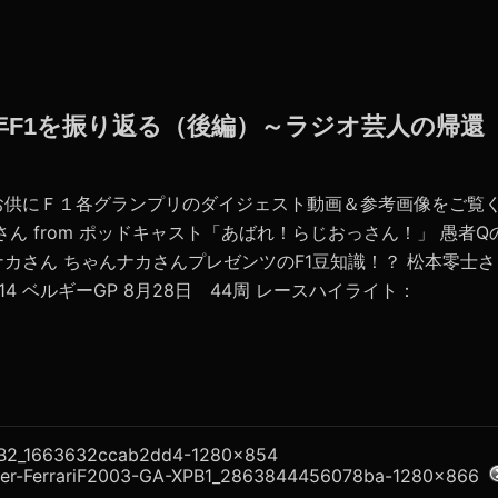
022年F1を振り返る（後編）～ラジオ芸人の帰還
お供にＦ１各グランプリのダイジェスト動画＆参考画像をご覧
ん from ポッドキャスト「あばれ！らじおっさん！」 愚者Q
カさん ちゃんナカさんプレゼンツのF1豆知識！？ 松本零士さ
4 ベルギーGP 8月28日 44周 レースハイライト：
B2_1663632ccab2dd4-1280x854
her-FerrariF2003-GA-XPB1_2863844456078ba-1280x866