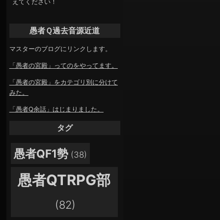
えてください！
愚者Ｑ過去音源近道
マスターのブログにリンクします。
「愚者の宮殿」ってのをやってます。
「愚者の宮殿」をカテゴリ別に分けて
みた。
「愚者Q余話」はじまりました。
タグ
愚者QF1勢
(38)
愚者QTRPG部
(82)