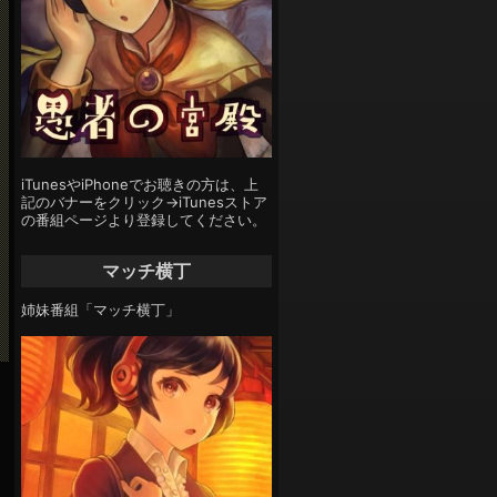
iTunesやiPhoneでお聴きの方は、上
記のバナーをクリック→iTunesストア
の番組ページより登録してください。
マッチ横丁
姉妹番組「マッチ横丁」